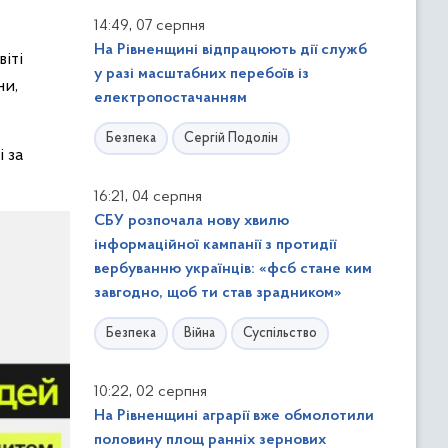
,
14:49
07 серпня
На Рівненщині відпрацюють дії служб
іті
у разі масштабних перебоїв із
ни,
електропостачанням
Безпека
Сергій Подолін
і за
,
16:21
04 серпня
СБУ розпочала нову хвилю
інформаційної кампанії з протидії
вербуванню українців: «фсб стане ким
завгодно, щоб ти став зрадником»
Безпека
Війна
Суспільство
,
10:22
02 серпня
На Рівненщині аграрії вже обмолотили
половину площ ранніх зернових