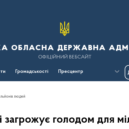
ка обласна державна адмі
ОФІЦІЙНИЙ ВЕБСАЙТ
ти
Громадськості
Пресцентр
мільйонів людей
ні загрожує голодом для м