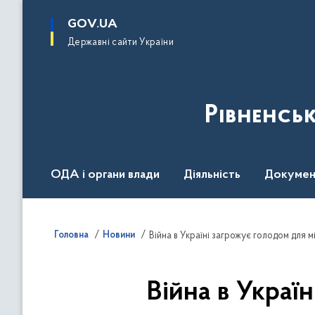
до
основного
GOV.UA
вмісту
Державні сайти України
Рівненсь
ОДА і органи влади
Діяльність
Докумен
Воєнний стан
Головна
Новини
Війна в Україні загрожує голодом для 
Війна в Украї