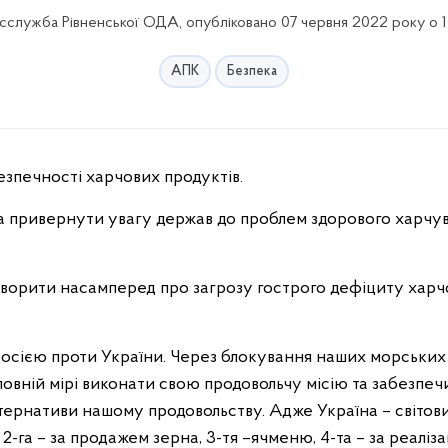
сслужба Рівненської ОДА, опубліковано 07 червня 2022 року о 1
АПК
Безпека
безпечності харчових продуктів.
а привернути увагу держав до проблем здорового харчу
говорити насамперед про загрозу гострого дефіциту хар
росією проти України. Через блокування наших морських 
повній мірі виконати свою продовольчу місію та забезпеч
ьтернативи нашому продовольству. Адже Україна – світови
, 2-га – за продажем зерна, 3-тя –ячменю, 4-та – за реаліз