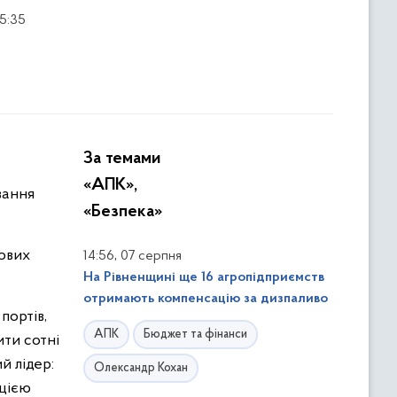
5:35
За темами
«АПК»,
вання
«Безпека»
чових
,
14:56
07 серпня
На Рівненщині ще 16 агропідприємств
отримають компенсацію за дизпаливо
портів,
АПК
Бюджет та фінанси
ити сотні
й лідер:
Олександр Кохан
ацією