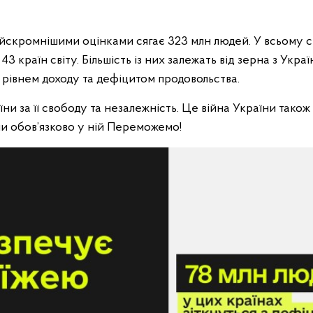
найскромнішими оцінками сягає 323 млн людей. У всьому св
 країн світу. Більшість із них залежать від зерна з Украї
 рівнем доходу та дефіцитом продовольства.
ни за її свободу та незалежність. Це війна України також 
 ми обов’язково у ній Переможемо!