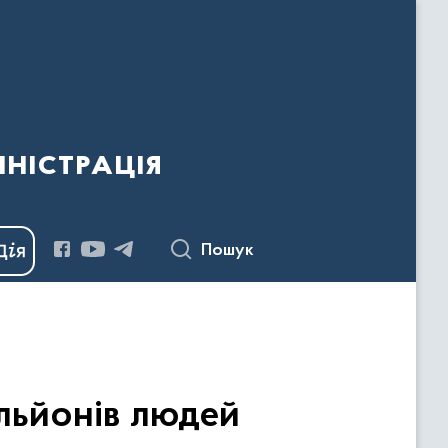
ністрація
Пошук
ільйонів людей