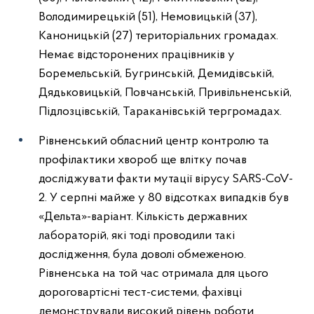
Володимирецькій (51), Немовицькій (37),
Каноницькій (27) територіальних громадах.
Немає відсторонених працівників у
Боремельській, Бугринській, Демидівській,
Дядьковицькій, Повчанській, Привільненській,
Підлозцівській, Тараканівській тергромадах.
Рівненський обласний центр контролю та
профілактики хвороб ще влітку почав
досліджувати факти мутації вірусу SARS-CoV-
2. У серпні майже у 80 відсотках випадків був
«Дельта»-варіант. Кількість державних
лабораторій, які тоді проводили такі
дослідження, була доволі обмеженою.
Рівненська на той час отримала для цього
дороговартісні тест-системи, фахівці
демонстрували високий рівень роботи.