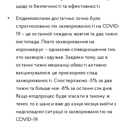
щодо їх безпечності та ефективності.
Епідеміологами достатньо точно було
спрогнозовано пік захворюваності на COVID-
19 – це останній тиждень жовтня та два тижні
листопада. Плато захворювання на
коронавірус – однакове співвідношення тих,
хто захворів і одужав. Завдяки тому, що в
останні тижні мешканці області активно
вакцинувалися, це прискорило спад
захворюваності. Спостерігаємо -5% за два
тижні та більше ніж -8% за останні сім днів.
Якщо епідпроцес буде згасати в такому ж
темпі, то є шанси вже до кінця місяця вийти з
надскладної ситуації із захворюваністю на
COVID-19.