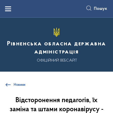
до
основного
Пошук
вмісту
Menu
Рівненська обласна державна
адміністрація
ОФІЦІЙНИЙ ВЕБСАЙТ
Новини
Відсторонення педагогів, їх
заміна та штами коронавірусу -