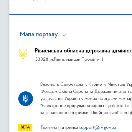
Мапа порталу
Рівненська обласна державна адмініст
33028, м.Рівне, майдан Просвіти, 1
Власність Секретаріату Кабінету Міністрів У
Фондом Східна Європа та Державним агентс
урядування України у межах програми міжна
"Електронне врядування задля підзвітності вл
за фінансової підтримки Швейцарської агенці
Технічна підтримка
support@rv.gov.ua