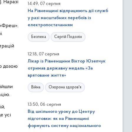
. Наразі
,
14:49
07 серпня
На Рівненщині відпрацюють дії служб
у разі масштабних перебоїв із
електропостачанням
 «Фреш».
і.
Безпека
Сергій Подолін
трацій
,
12:18
07 серпня
Лікар із Рівненщини Віктор Юзепчук
ою дозою
отримав державну медаль «За
врятоване життя»
війшли
Війна
Охорона здоров'я
ацію.
,
13:50
06 серпня
ій,
Від шкільного уроку до Центру
е усі
підготовки: як на Рівненщині
формують систему національного