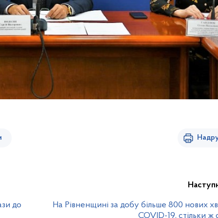
и
Надру
Наступ
ази до
На Рівненщині за добу більше 800 нових х
COVID-19, стільки ж