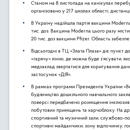
Станом на 8 листопада на канікулах перебув
організовано у 217 школах області, дистанці
В Україну надійшла партія вакцини Moderna.
тис. доз. Вакцина Moderna цього разу місти
20 тис. доз вакцини Pfizer. Область забезп
Відсьогодні в ТЦ «Злата Плаза» діє пункт 
«гарячу» лінію, де можна буде з’ясувати,
медзаклад звертатися для коригування дан
застосунок «ДІЯ».
В рамках програми Президента України «Ве
будівництво дошкільного навчального закла
поверсі передбачено розміщення інклюзивн
побутових приміщень та харчоблоку. На дру
спортивний та музичний зали, службово-поб
спортивні майданчики, зону відпочинку, го