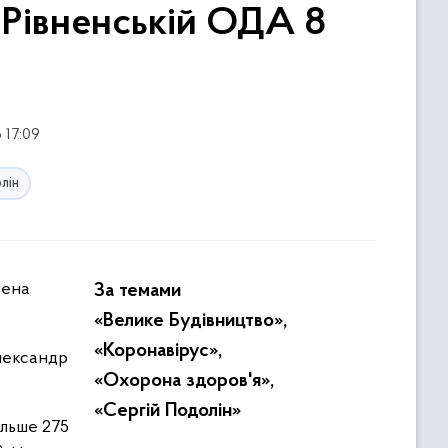
 Рівненській ОДА 8
 17:09
лін
За темами
«Велике Будівництво»,
«Коронавірус»,
лександр
«Охорона здоров'я»,
«Сергій Подолін»
ільше 275