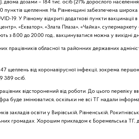
, двома дозами – 184 тис. осіб (21% дорослого населення)
130 пунктів щеплення. На Рівненщині забезпечена широка
ID-19. У Рівному відкриті додаткові пункти вакцинації в
центр», «Екватор», «Злата Плаза», «Чайка», супермаркету
 з 8.00 до 20.00 год., вакцинуватися можна у вихідні дн
них працівників обласної та районних державних адмініс
847 щеплень від коронавірусної інфекції, зокрема перш
9 389 осіб.
працівник відсторонений від роботи. До цього переліку в
ра буде змінюватися, оскільки не всі ТГ надали інформ
ів закладів освіти у Вирівській, Рівненській, Рокитнівськ
них громадах. Хорошим прикладом є Боремельська ТГ, д