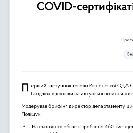
COVID-сертифікаті
Пресс
Ве
Перший заступник голови Рівненської ОДА Сергій Подолін та координаторка з вакцинації в області Олена
Гандзюк відповіли на актуальні питання жит
Модерував брифінг директор департаменту ци
Поліщук.
На сьогодні в області зроблено 460 тис. щ