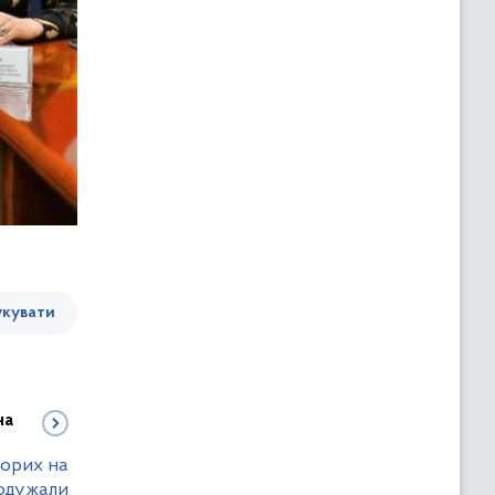
кувати
на
ворих на
 одужали