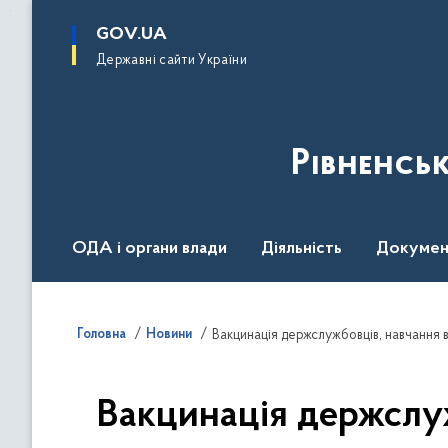
до
основного
GOV.UA
вмісту
Державні сайти України
Рівненсь
ОДА і органи влади
Діяльність
Докумен
Воєнний стан
Головна
Новини
Вакцинація держслуж