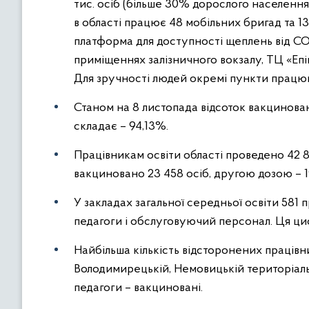
тис. осіб (більше 30% дорослого населення)
в області працює 48 мобільних бригад та 
платформа для доступності щеплень від COV
приміщеннях залізничного вокзалу, ТЦ «Епі
Для зручності людей окремі пункти працюють
Станом на 8 листопада відсоток вакцинова
складає – 94,13%.
Працівникам освіти області проведено 42 
вакциновано 23 458 осіб, другою дозою – 1
У закладах загальної середньої освіти 581 
педагоги і обслуговуючий персонал. Ця циф
Найбільша кількість відсторонених працівник
Володимирецькій, Немовицькій територіаль
педагоги – вакциновані.