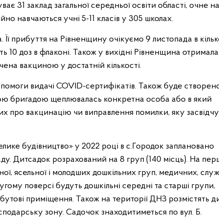
ає 31 заклад загальної середньої освіти області, очне н
йно навчаються учні 5-11 класів у 305 школах.
 Її прибуття на Рівненщину очікуємо 9 листопада в кілько
ть 10 доз в флаконі. Також у вихідні Рівненщина отримала
ечена вакциною у достатній кількості.
допомоги видачі COVID-сертифікатів. Також буде створен
 якою бригадою щеплювалась конкретна особа або в який
их про вакцинацію чи виправлення помилки, яку засвідчу
лике будівництво» у 2022 році в с.Городок заплановано
ду. Дитсадок розрахований на 8 груп (140 місць). На пе
ої, ясельної і молодших дошкільних груп, медичних, слу
гому поверсі будуть дошкільні середні та старші групи,
утові приміщення. Також на території ДНЗ розмістять ди
сподарську зону. Садочок знаходитиметься по вул. Б.