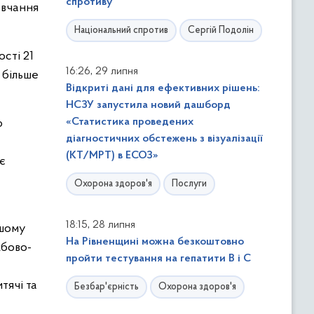
спротиву
авчання
Національний спротив
Сергій Подолін
сті 21
,
16:26
29 липня
 більше
Відкриті дані для ефективних рішень:
НСЗУ запустила новий дашборд
«Статистика проведених
о
діагностичних обстежень з візуалізації
(КТ/МРТ) в ЕСОЗ»
є
Охорона здоров'я
Послуги
,
18:15
28 липня
ршому
На Рівненщині можна безкоштовно
жбово-
пройти тестування на гепатити В і С
тячі та
Безбар'єрність
Охорона здоров'я