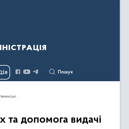
ністрація
Пошук
Вакцинація держслужбовців, навчання в школах та допомога видачі COVID-сертифікатів – головне на брифінгу в Рівненській ОДА 8 листопада
х та допомога видачі