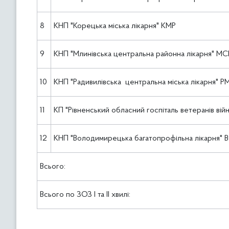
8
КНП "Корецька міська лікарня" КМР
9
КНП "Млинівська центральна районна лікарня" МС
10
КНП "Радивилівська центральна міська лікарня" Р
11
КП "Рівненський обласний госпіталь ветеранів вій
12
КНП "Володимирецька багатопрофільна лікарня" 
Всього:
Всього по ЗОЗ І та ІІ хвилі: