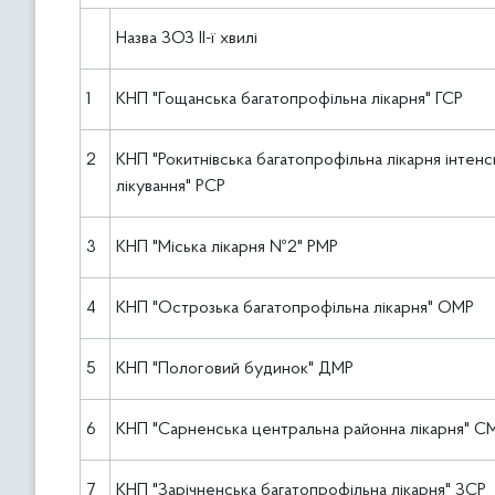
Назва ЗОЗ ІІ-ї хвилі
1
КНП "Гощанська багатопрофільна лікарня" ГСР
2
КНП "Рокитнівська багатопрофільна лікарня інтен
лікування" РСР
3
КНП "Міська лікарня №2" РМР
4
КНП "Острозька багатопрофільна лікарня" ОМР
5
КНП "Пологовий будинок" ДМР
6
КНП "Сарненська центральна районна лікарня" С
7
КНП "Зарічненська багатопрофільна лікарня" ЗСР