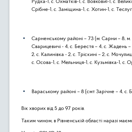
Рудка-1, с. Охматків-1, с. Вовковиї-1, с. Великі
Срібне-1, с. Заміщина-1, с. Хотин-1, с. Теслугі
Сарненському районі – 73 (м. Сарни – 8, м. Д
Сварицевичі - 4, с. Берестя – 4, с. Жадень – 
2, с. Калинівка - 2, с. Тріскині – 2, с. Мочули
с. Осова-1, с. Мельниця-1, с. Кузьмівка-1, с. Ор
Вараському районі – 8 (смт Зарічне – 4, с. Б
Вік хворих від 5 до 97 років.
Таким чином, в Рівненській області наразі має