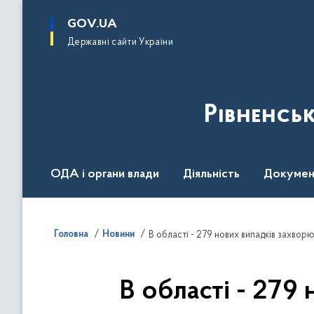
до
основного
GOV.UA
вмісту
Державні сайти України
Рівненсь
ОДА і органи влади
Діяльність
Докумен
Воєнний стан
Головна
Новини
В області - 279 нових випадків захво
В області - 279