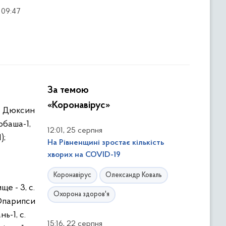
 09:47
За темою
«Коронавірус»
 с. Дюксин
Любаша-1,
,
12:01
25 серпня
);
На Рівненщині зростає кількість
хворих на COVID-19
Коронавірус
Олександр Коваль
ще - 3, с.
Охорона здоров'я
. Опарипси
нь-1, с.
,
15:16
22 серпня