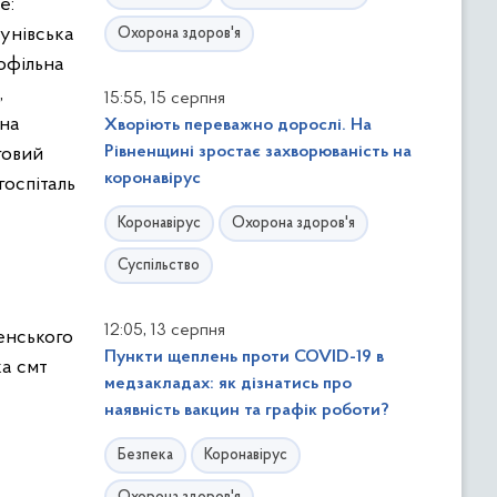
е:
унівська
Охорона здоров'я
офільна
,
,
15:55
15 серпня
ьна
Хворіють переважно дорослі. На
Рівненщині зростає захворюваність на
говий
коронавірус
госпіталь
Коронавірус
Охорона здоров'я
Суспільство
,
12:05
13 серпня
ненського
Пункти щеплень проти COVID-19 в
ка смт
медзакладах: як дізнатись про
наявність вакцин та графік роботи?
Безпека
Коронавірус