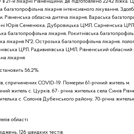
 21-й лікарні Рівненщини, де підготовлено 2242 ліжка. Ц
 багатопрофільна лікарня інтенсивного лікування, Здолб
, Рівненська обласна дитяча лікарня, Вараська багатопр
 імені Юрія Семенюка, Дубровицька ЦМЛ, Сарненська ЦРЛ
ка багатопрофільна лікарня, Рокитнівська багатопрофіл
ька лікарня №2, Острозька багатопрофільна лікарня, поло
нівська ЦРЛ, Радивилівська ЦМЛ, Рівненський обласний 
на лікарня.
 становить 56,2%.
ів, спричинених COVID-19. Померли 61-річний житель м.
чний житель с. Цурків, 67- річна жителька села Синів Рів
жителька с. Солонів Дубенського району, 70-річна житель
лів області.
іджень, 126 швидких тестів.