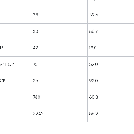
38
39,5
Р
30
86,7
МР
42
19,0
ни" РОР
75
52,0
ВСР
25
92,0
780
60,3
2242
56,2