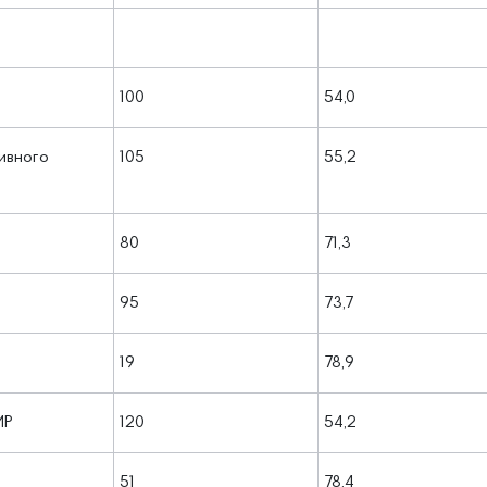
100
54,0
сивного
105
55,2
80
71,3
95
73,7
19
78,9
МР
120
54,2
51
78,4