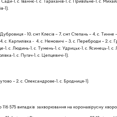
 Сади-1, с. Іваннє-1, с. Тараканів-1, с. Привільне-1, с. Михайл
в-1);
убровиця - 10, смт Клесів – 7, смт Степань – 4, с. Тинне – 
4, с. Карпилівка - 4, с. Немовичі – 3, с. Переброди – 2, с. 
ще-1, с. Людинь-1, с. Тумень-1, с. Удрицьк-1, с. Ясинець-1, с. 
лівка-1, с. Пугач-1, с. Цепцевичі-1);
утово – 2, с. Олександрове-1, с. Бродниця-1).
мо 116 575 випадків захворювання на коронавірусну хворо