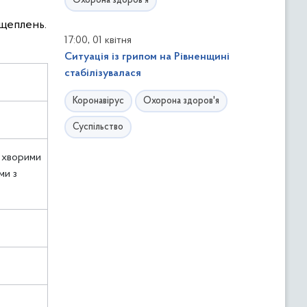
Охорона здоров'я
 щеплень.
,
17:00
01 квітня
Ситуація із грипом на Рівненщині
стабілізувалася
Коронавірус
Охорона здоров'я
Суспільство
 хворими
ми з