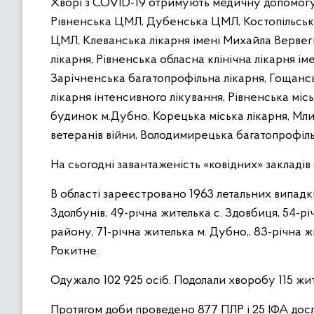
Хворі з COVID-19 отримують медичну допомогу в
Рівненська ЦМЛ, Дубенська ЦМЛ, Костопільська
ЦМЛ, Клеванська лікарня імені Михайла Вервеги
лікарня, Рівненська обласна клінічна лікарня
Зарічненська багатопрофільна лікарня, Гощансь
лікарня інтенсивного лікування, Рівненська міс
будинок м.Дубно, Корецька міська лікарня, Мли
ветеранів війни, Володимирецька багатопрофіль
На сьогодні завантаженість «ковідних» закладів
В області зареєстровано 1963 летальних випадк
Здолбунів, 49-річна жителька с. Здовбиця, 54-рі
району, 71-річна жителька м. Дубно,, 83-річна 
Рокитне.
Одужало 102 925 осіб. Подолали хворобу 115 жите
Протягом доби проведено 877 ПЛР і 25 ІФА досл