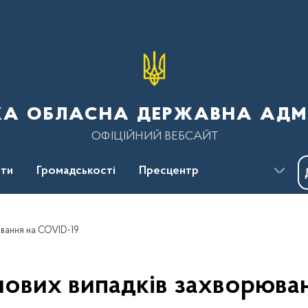
ка обласна державна адмі
ОФІЦІЙНИЙ ВЕБСАЙТ
ти
Громадськості
Пресцентр
рювання на COVID-19
 нових випадків захворюв