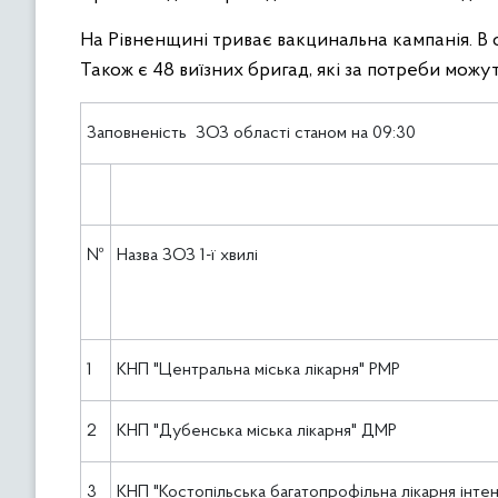
На Рівненщині триває вакцинальна кампанія. В о
Також є 48 виїзних бригад, які за потреби можу
Заповненість ЗОЗ області станом на 09:30
№
Назва ЗОЗ 1-ї хвилі
1
КНП "Центральна міська лікарня" РМР
2
КНП "Дубенська міська лікарня" ДМР
3
КНП "Костопільська багатопрофільна лікарня інте