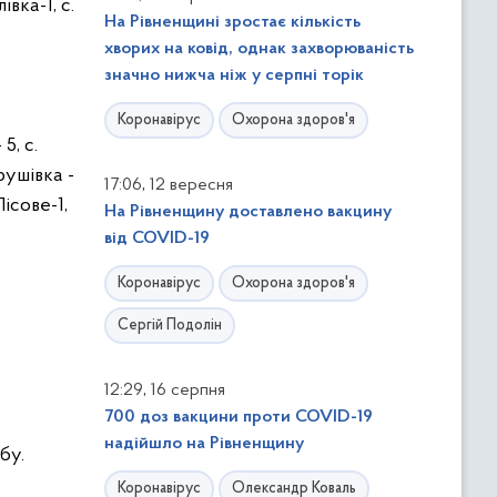
івка-1, с.
На Рівненщині зростає кількість
хворих на ковід, однак захворюваність
значно нижча ніж у серпні торік
Коронавірус
Охорона здоров'я
5, с.
Грушівка -
,
17:06
12 вересня
Лісове-1,
На Рівненщину доставлено вакцину
від COVID-19
Коронавірус
Охорона здоров'я
Сергій Подолін
,
12:29
16 серпня
700 доз вакцини проти COVID-19
надійшло на Рівненщину
бу.
Коронавірус
Олександр Коваль