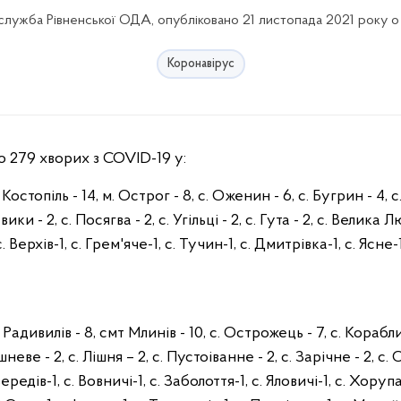
лужба Рівненської ОДА, опубліковано 21 листопада 2021 року о
Коронавірус
о 279 хворих з COVID-19 у:
 Костопіль - 14, м. Острог - 8, с. Оженин - 6, с. Бугрин - 4,
вики - 2, с. Посягва - 2, с. Угільці - 2, с. Гута - 2, с. Велика 
 Верхів-1, с. Грем'яче-1, с. Тучин-1, с. Дмитрівка-1, с. Ясне-1
Радивилів - 8, смт Млинів - 10, с. Острожець - 7, с. Корабли
ишневе - 2, с. Лішня – 2, с. Пустоіванне - 2, с. Зарічне - 2, с
редів-1, с. Вовничі-1, с. Заболоття-1, с. Яловичі-1, с. Хорупа