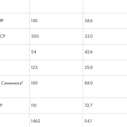
МР
145
38,6
КСР
200
33,0
54
42,6
123
35,0
ія Семенюка"
100
88,0
МР
110
72,7
1462
54,1