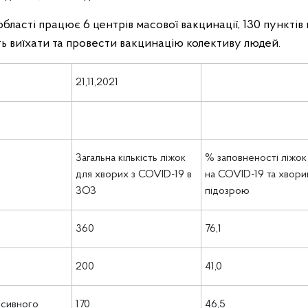
бласті працює 6 центрів масової вакцинації, 130 пунктів
ть виїхати та провести вакцинацію колективу людей.
21,11,2021
Загальна кількість ліжок
% заповненості ліжок
для хворих з COVID-19 в
на COVID-19 та хвори
ЗОЗ
підозрою
360
76,1
200
41,0
нсивного
170
46,5