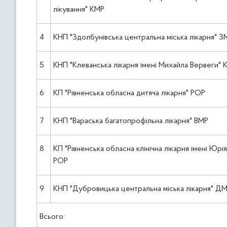
лікування" КМР
4
КНП "Здолбунівська центральна міська лікарня" З
5
КНП "Клеванська лікарня імені Михайла Вервеги" 
6
КП "Рівненська обласна дитяча лікарня" РОР
7
КНП "Вараська багатопрофільна лікарня" ВМР
8
КП "Рівненська обласна клінічна лікарня імені Юр
РОР
9
КНП "Дубровицька центральна міська лікарня" Д
Всього: