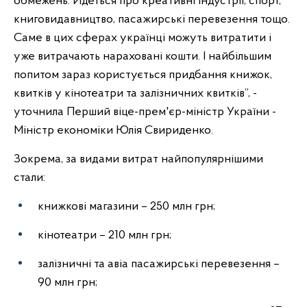
обмежень. Йдеться про креативні індустрії, спорт,
книговидавництво, пасажирські перевезення тощо.
Саме в цих сферах українці можуть витратити і
уже витрачають нараховані кошти. І найбільшим
попитом зараз користується придбання книжок,
квитків у кінотеатри та залізничних квитків”, -
уточнила Перший віце-прем'єр-міністр України -
Міністр економіки Юлія Свириденко.
Зокрема, за видами витрат найпопулярнішими
стали:
книжкові магазини – 250 млн грн;
кінотеатри – 210 млн грн;
залізничні та авіа пасажирські перевезення –
90 млн грн;