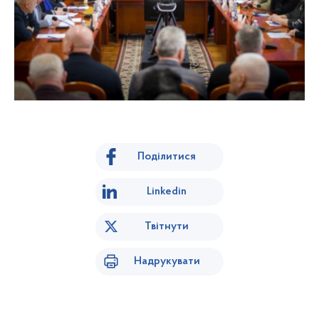
Поділитися
Linkedin
Твітнути
Надрукувати