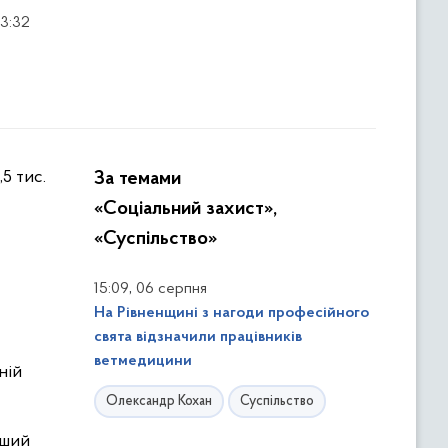
13:32
За темами
«Соціальний захист»,
«Суспільство»
,
15:09
06 серпня
На Рівненщині з нагоди професійного
свята відзначили працівників
ветмедицини
ній
Олександр Кохан
Суспільство
дший