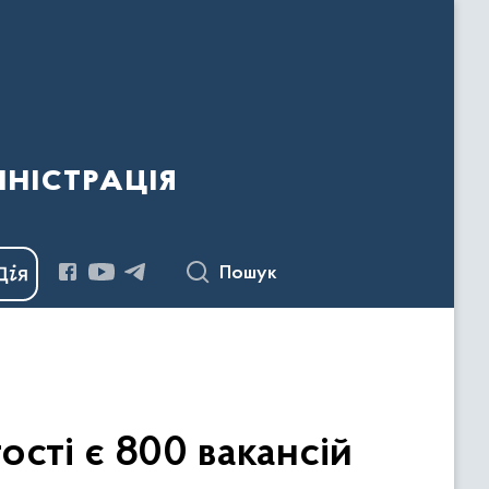
ністрація
Пошук
ості є 800 вакансій