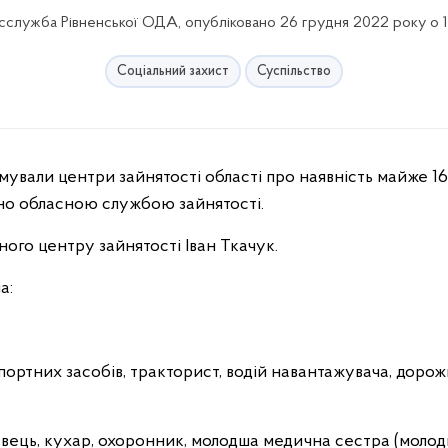
служба Рівненської ОДА, опубліковано 26 грудня 2022 року о 
Соціальний захист
Суспільство
ано обласною службою зайнятості.
ого центру зайнятості Іван Ткачук.
а:
портних засобів, тракторист, водій навантажувача, дорож
давець, кухар, охоронник, молодша медична сестра (моло