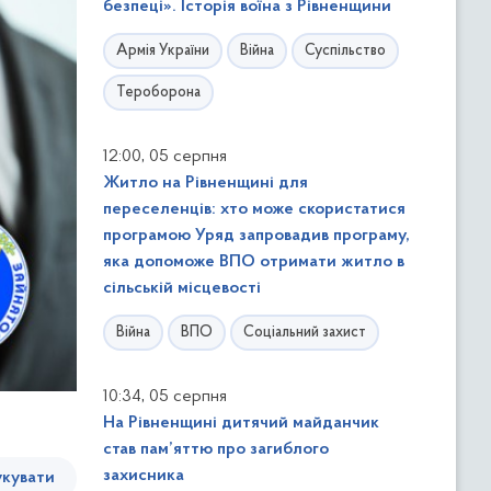
безпеці». Історія воїна з Рівненщини
Армія України
Війна
Суспільство
Тероборона
,
12:00
05 серпня
Житло на Рівненщині для
переселенців: хто може скористатися
програмою Уряд запровадив програму,
яка допоможе ВПО отримати житло в
сільській місцевості
Війна
ВПО
Соціальний захист
,
10:34
05 серпня
На Рівненщині дитячий майданчик
став пам’яттю про загиблого
захисника
кувати