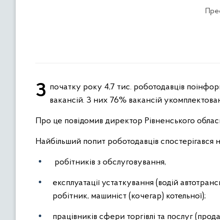
Прес
З початку року 4,7 тис. роботодавців поінформували центри зайнятості області про наявність майже 16,5 тис.
вакансій. З них 76% вакансій укомплектов
Про це повідомив директор Рівненського обласн
Найбільший попит роботодавців спостерігався н
робітників з обслуговування,
експлуатації устаткування (водій автотранс
робітник, машиніст (кочегар) котельної);
працівників сфери торгівлі та послуг (про