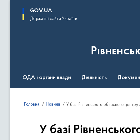
до
основного
GOV.UA
вмісту
Державні сайти України
Рівненсь
ОДА і органи влади
Діяльність
Докумен
Воєнний стан
Головна
Новини
У базі Рівненського обласного центру 
У базі Рівненськог