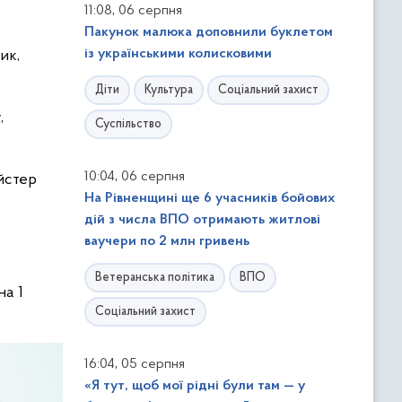
,
11:08
06 серпня
Пакунок малюка доповнили буклетом
із українськими колисковими
ик,
Діти
Культура
Соціальний захист
,
Суспільство
,
10:04
06 серпня
айстер
На Рівненщині ще 6 учасників бойових
дій з числа ВПО отримають житлові
ваучери по 2 млн гривень
Ветеранська політика
ВПО
на 1
Соціальний захист
,
16:04
05 серпня
«Я тут, щоб мої рідні були там — у