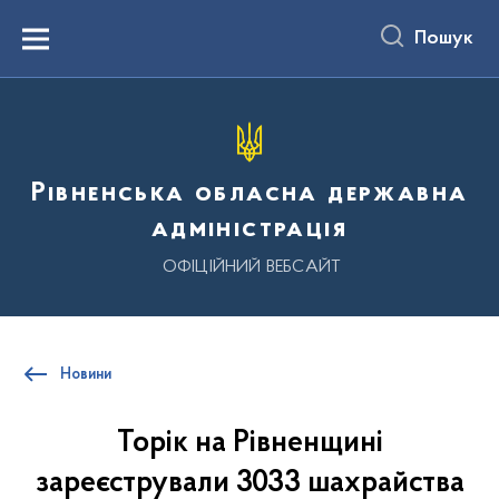
до
основного
Пошук
вмісту
Menu
Рівненська обласна державна
адміністрація
ОФІЦІЙНИЙ ВЕБСАЙТ
Новини
Торік на Рівненщині
зареєстрували 3033 шахрайства