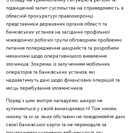
З огляду на криміногенну ситуацію в регіоні та
підвищений запит суспільства на справедливість, в
обласній прокуратурі правоохоронці,
представники державних органів області та
банківських установ на засіданні профільної
міжвідомчої робочої групи обговорили проблемні
питання попередження шахрайств та розробили
механізми щодо оперативнішого виявлення
злочинців. Зокрема, із залученням мобільних
операторів та банківських установ, які
надаватимуть дані щодо фінансових операцій та
місць перебування зловмисників.
Поряд з цим, вкотре нагадуємо, шахраї не
зупиняються у своїй винахідливості! Тож ніколи,
нікому та ні за яких обставин не повідомляйте дані
своєї банківської карти та не переходьте за
посиланнями сумнівних веб-ресурсів, які