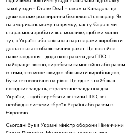
підпишемо політичні угоди. Розпочали підготовку
такої угоди – Drone Deal – також із Канадою, це
дуже вагоме розширення безпекової співпраці. Як
на американському напрямку, так і у Європі ми
стараємося зробити все можливе, щоб ми могли
тут, в Україні, або спільно з партнерами виробляти
достатньо антибалістичних ракет. Це постійне
наше завдання – додаткові ракети для ППО. І
найкраще, звісно, виробляти самостійно або разом
із тими, хто може швидко збільшити виробництво,
бути технологічно на рівні. Це одне з найбільш
складних завдань, стратегічне завдання для
України, – щоб виробляти всі типи ППО, всі
необхідні системи зброї в Україні або разом із
Європою.
Сьогодні був в Україні міністр оборони Німеччини