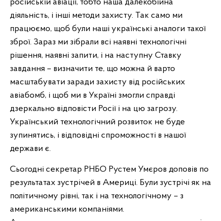
російській авіації, тобто наша далекобійна
діяльність, і інші методи захисту. Так само ми
працюємо, щоб були наші українські аналоги такої
зброї. Зараз ми зібрали всі наявні технологічні
рішення, наявні запити, і на наступну Ставку
завдання – визначити те, що можна й варто
масштабувати заради захисту від російських
авіабомб, і щоб ми в Україні змогли справді
дзеркально відповісти Росії і на цю загрозу.
Український технологічний розвиток не буде
зупинятись, і відповідні спроможності в нашої
держави є.
Сьогодні секретар РНБО Рустем Умєров доповів по
результатах зустрічей в Америці. Були зустрічі як на
політичному рівні, так і на технологічному – з
американськими компаніями.