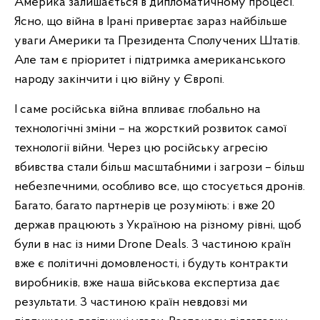
Америка залишається в дипломатичному процесі.
Ясно, що війна в Ірані привертає зараз найбільше
уваги Америки та Президента Сполучених Штатів.
Але там є пріоритет і підтримка американського
народу закінчити і цю війну у Європі.
І саме російська війна впливає глобально на
технологічні зміни – на жорсткий розвиток самої
технології війни. Через цю російську агресію
вбивства стали більш масштабними і загрози – більш
небезпечними, особливо все, що стосується дронів.
Багато, багато партнерів це розуміють: і вже 20
держав працюють з Україною на різному рівні, щоб
були в нас із ними Drone Deals. З частиною країн
вже є політичні домовленості, і будуть контракти
виробників, вже наша військова експертиза дає
результати. З частиною країн невдовзі ми