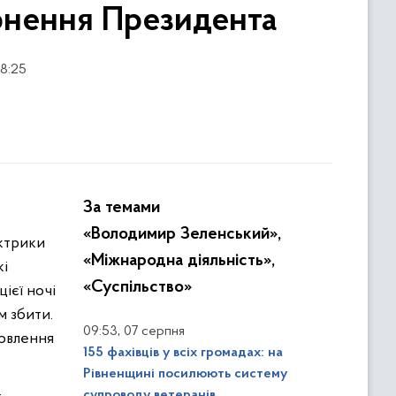
рнення Президента
08:25
За темами
«Володимир Зеленський»,
ектрики
«Міжнародна діяльність»,
кі
«Суспільство»
ієї ночі
м збити.
,
09:53
07 серпня
новлення
155 фахівців у всіх громадах: на
Рівненщині посилюють систему
супроводу ветеранів