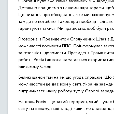
Сьогодні було вже кілька важливих міжнародних 
Детально працюємо з нашими партнерами, щоб 
Це питання про обладнання, яке ми накопичуємо
там де це потрібно. Також про необхідні фінанс
гарантують захист. Ми працюємо, щоб були рак
Я говорив із Президентом Сполучених Штатів 
можливості посилити ППО. Поінформував також 
за готовність допомогти. Президент Трамп питав 
робить Росія і як вона намагається скористатис
Близькому Сході.
Великі шанси там на те, що угода спрацює. Що б
можливостей це дає всім у світі. Україна завжди 
підтримувати нашу роботу тут, у Європі, зарад
На жаль, Росія – це такий терорист, який шукає
світу на іншому, навіть тоді, коли вже очевидно