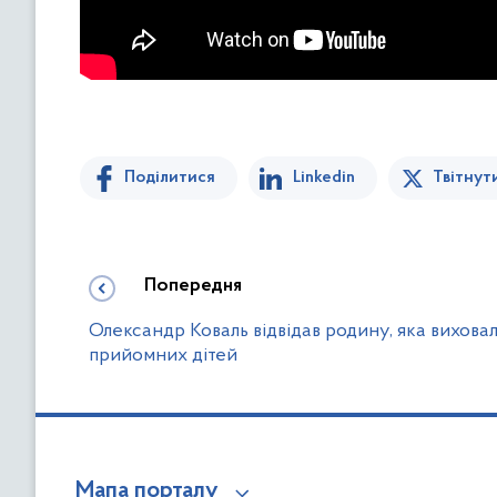
Поділитися
Linkedin
Твітнут
Попередня
Олександр Коваль відвідав родину, яка вихова
прийомних дітей
Мапа порталу