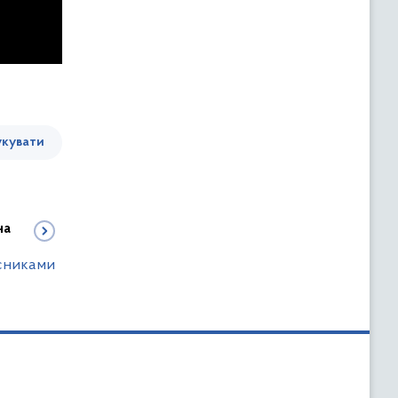
кувати
на
исниками