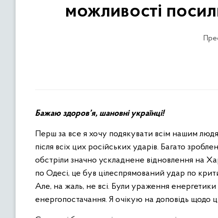
можливості посил
Прес
Бажаю здоров’я, шановні українці!
Перш за все я хочу подякувати всім нашим люд
після всіх цих російських ударів. Багато зроблен
обстріли значно ускладнене відновлення на Хар
по Одесі, це був цілеспрямований удар по крит
Але, на жаль, не всі. Були ураження енергетики
енергопостачання. Я очікую на доповідь щодо ць