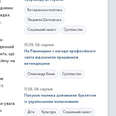
.
днями.
Ветеранська політика
адах,
Людмила Шатковська
,
Соціальний захист
Суспільство
до
,
15:09
06 серпня
Вдячний
На Рівненщині з нагоди професійного
ить, що
свята відзначили працівників
війну на
ветмедицини
Олександр Кохан
Суспільство
ше
т,
,
11:08
06 серпня
Пакунок малюка доповнили буклетом
із українськими колисковими
ли увага
о
Діти
Культура
Соціальний захист