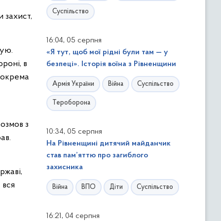
Суспільство
и захист,
,
16:04
05 серпня
кую.
«Я тут, щоб мої рідні були там — у
роні, в
безпеці». Історія воїна з Рівненщини
зокрема
Армія України
Війна
Суспільство
Тероборона
розмов з
,
10:34
05 серпня
ав.
На Рівненщині дитячий майданчик
став пам’яттю про загиблого
захисника
ржаві,
 вся
Війна
ВПО
Діти
Суспільство
,
16:21
04 серпня