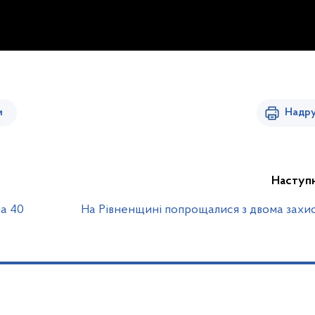
и
Надру
Наступ
ла 40
На Рівненщині попрощалися з двома зах