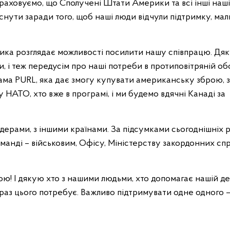
раховуємо, що Сполучені Штати Америки та всі інші наші
снути заради того, щоб наші люди відчули підтримку, мал
рика розглядає можливості посилити нашу співпрацю. Дя
, і теж передусім про наші потреби в протиповітряній обо
ама PURL, яка дає змогу купувати американську зброю, 
у НАТО, хто вже в програмі, і ми будемо вдячні Канаді за
дерами, з іншими країнами. За підсумками сьогоднішніх 
манді – військовим, Офісу, Міністерству закордонних спр
ною! І дякую хто з нашими людьми, хто допомагає нашій де
араз цього потребує. Важливо підтримувати одне одного –