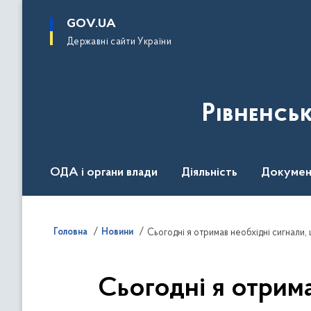
до
основного
GOV.UA
вмісту
Державні сайти України
Рівненсь
ОДА і органи влади
Діяльність
Докумен
Воєнний стан
Головна
Новини
Сьогодні я отрим