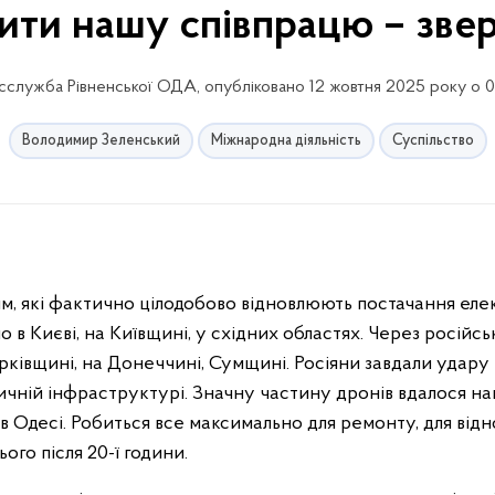
ити нашу співпрацю – зве
служба Рівненської ОДА, опубліковано 12 жовтня 2025 року о 
Володимир Зеленський
Міжнародна діяльність
Суспільство
ям, які фактично цілодобово відновлюють постачання ел
о в Києві, на Київщині, у східних областях. Через російсь
ківщині, на Донеччині, Сумщині. Росіяни завдали удару ц
ичній інфраструктурі. Значну частину дронів вдалося на
 в Одесі. Робиться все максимально для ремонту, для від
ого після 20-ї години.