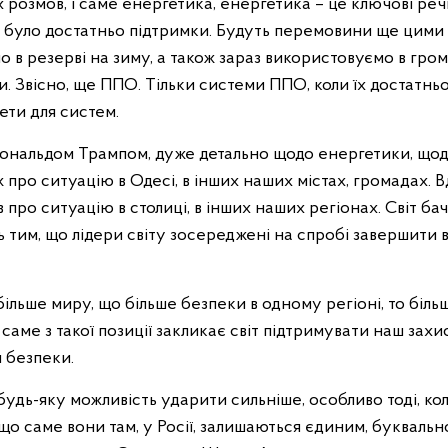
розмов, і саме енергетика, енергетика – це ключові речі
було достатньо підтримки. Будуть перемовини ще цими 
 в резерві на зиму, а також зараз використовуємо в гром
и. Звісно, ще ППО. Тільки системи ППО, коли їх достатньо
ети для систем.
Дональдом Трампом, дуже детально щодо енергетики, що
про ситуацію в Одесі, в інших наших містах, громадах. 
про ситуацію в столиці, в інших наших регіонах. Світ бач
ь тим, що лідери світу зосереджені на спробі завершити 
ільше миру, що більше безпеки в одному регіоні, то біль
саме з такої позиції закликає світ підтримувати наш захис
и безпеки.
 будь-яку можливість ударити сильніше, особливо тоді, ко
, що саме вони там, у Росії, залишаються єдиним, буквальн