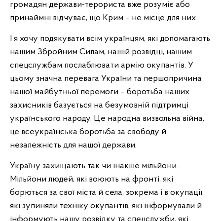
громадян держави-терориста вже розуміє або
принаймні відчуває, що Крим – не місце для них.
І я хочу подякувати всім українцям, які допомагають
нашим Збройним Силам, нашій розвідці, нашим
спецслужбам послаблювати армію окупантів. У
цьому значна перевага України та першопричина
нашої майбутньої перемоги – боротьба наших
захисників базується на безумовній підтримці
українського народу. Це народна визвольна війна,
це всеукраїнська боротьба за свободу й
незалежність для нашої держави.
Україну захищають так чи інакше мільйони.
Мільйони людей, які воюють на фронті, які
борються за свої міста й села, зокрема і в окупації,
які зупиняли техніку окупантів, які інформували й
інформують нашу розвідку та спецслужби, які