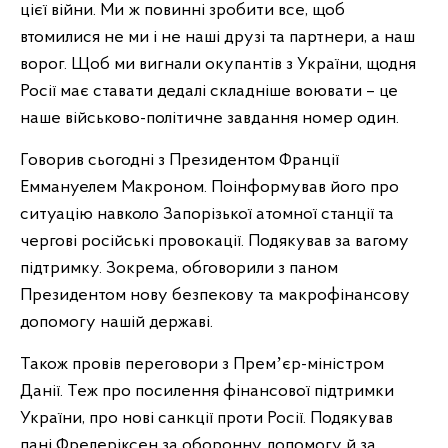
цієї війни. Ми ж повинні зробити все, щоб
втомилися не ми і не наші друзі та партнери, а наш
ворог. Щоб ми вигнали окупантів з України, щодня
Росії має ставати дедалі складніше воювати – це
наше військово-політичне завдання номер один.
Говорив сьогодні з Президентом Франції
Еммануелем Макроном. Поінформував його про
ситуацію навколо Запорізької атомної станції та
чергові російські провокації. Подякував за вагому
підтримку. Зокрема, обговорили з паном
Президентом нову безпекову та макрофінансову
допомогу нашій державі.
Також провів переговори з Премʼєр-міністром
Данії. Теж про посилення фінансової підтримки
України, про нові санкції проти Росії. Подякував
пані Фредеріксен за оборонну допомогу й за