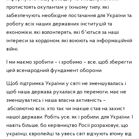
протистоять окупантам у їхньому тилу, які
забезпечують необхідне постачання для України та
роботу всіх наших державних інституцій та
економіки, які волонтерять, які бʼються за наші
інтереси за кордоном, які воюють на інформаційній
війні.
І ми маємо зробити – і зробимо – все, щоб зберегти
цей всенародний фундамент оборони.
Щоб підтримка України у світі не зменшувалась і
щоб наша держава рухалася до перемоги, має не
зменшуватись і наша власна активність –
абсолютно всіх, хто так чи інакше став на захист
нашої держави. Робіть усе, як і робили, для України. І
навіть більше, бо керівництво Росії розраховує, що
українці, європейці та увесь світ відчують втому від