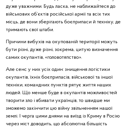
дуже уважними. Будь ласка, не наближайтеся до
військових об’єктів російської армії та всіх тих
місць, де вони зберігають боєприпаси й техніку, де
тримають свої штаби.
Причини вибухів на окупованій території можуть
бути різні, дуже різні, зокрема, цитую визначення
самих окупантів, «головотяпство».
Але сенс у них усіх один: знищення логістики
окупантів, їхніх боєприпасів, військової та іншої
техніки, командних пунктів рятує життя наших
людей. Що менше буде в окупантів можливостей
творити зло і вбивати українців, то швидше ми
зможемо закінчити цю війну звільненням нашої
землі. І черга цими днями на виїзд із Криму в Росію
через міст доводить, що абсолютна більшість