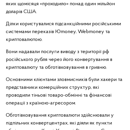
яких щомісяця «проходило» понад один мільйон
доларів США.
Ділки користувалися підсанкційними російськими
системами переказів Юmoney, Webmoney та
криптовалютою.
Вони надавали послуги виводу з території рф
російського рубля через його конвертування в
криптовалюту та обготівковування в гривню.
Основними клієнтами зловмисників були хакери та
представники комерційних структур, які
проводили тіньові товаро-обмінні та фінансові
операції з країною-агресором.
Обготівковування криптовалюти здійснювали у
підпільних конвертцентрах, які діяли як пункти