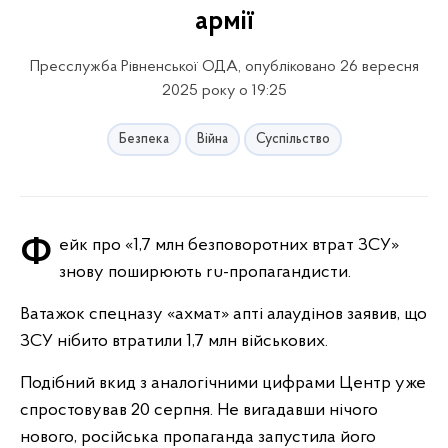
армії
Пресслужба Рівненської ОДА, опубліковано 26 вересня
2025 року о 19:25
Безпека
Війна
Суспільство
Фейк про «1,7 млн безповоротних втрат ЗСУ»
знову поширюють ru-пропагандисти.
Ватажок спецназу «ахмат» апті алаудінов заявив, що
ЗСУ нібито втратили 1,7 млн військових.
Подібний вкид з аналогічними цифрами Центр уже
спростовував 20 серпня. Не вигадавши нічого
нового, російська пропаганда запустила його