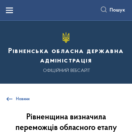
до
основного
Пошук
вмісту
Menu
Рівненська обласна державна
адміністрація
ОФІЦІЙНИЙ ВЕБСАЙТ
Новини
Рівненщина визначила
переможців обласного етапу