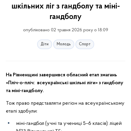
шкільних ліг з гандболу та міні-
гандболу
опубліковано 02 травня 2026 року о 18:09
Діти
Молодь
Спорт
На Рівненщині завершився обласний етап змагань
«Пліч-о-пліч: всеукраїнські шкільні ліги» з гандболу
та міні-гандболу.
Тож право представляти регіон на всеукраїнському
етапі здобули:
міні-гандбол (учні та учениці 5–6 класів): ліцей