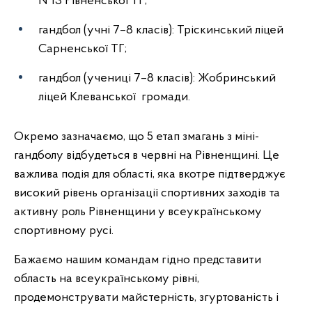
№13 Рівненської ТГ;
гандбол (учні 7–8 класів): Тріскинський ліцей
Сарненської ТГ;
гандбол (учениці 7–8 класів): Жобринський
ліцей Клеванської громади.
Окремо зазначаємо, що 5 етап змагань з міні-
гандболу відбудеться в червні на Рівненщині. Це
важлива подія для області, яка вкотре підтверджує
високий рівень організації спортивних заходів та
активну роль Рівненщини у всеукраїнському
спортивному русі.
Бажаємо нашим командам гідно представити
область на всеукраїнському рівні,
продемонструвати майстерність, згуртованість і