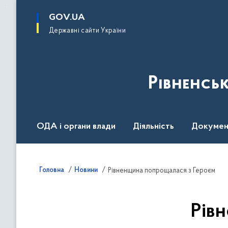
до
основного
GOV.UA
вмісту
Державні сайти України
Рівненсь
ОДА і органи влади
Діяльність
Докумен
Воєнний стан
Головна
Новини
Рівненщина попрощалася з Героєм
Рів