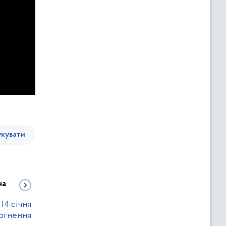
кувати
на
14 січня
оргнення