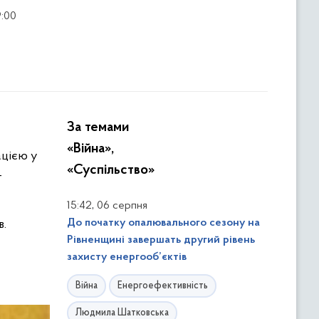
9:00
За темами
«Війна»,
ацією у
«Суспільство»
-
,
15:42
06 серпня
До початку опалювального сезону на
в.
Рівненщині завершать другий рівень
захисту енергооб’єктів
Війна
Енергоефективність
Людмила Шатковська