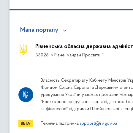
Мапа порталу
Рівненська обласна державна адмініст
33028, м.Рівне, майдан Просвіти, 1
Власність Секретаріату Кабінету Міністрів У
Фондом Східна Європа та Державним агентс
урядування України у межах програми міжна
"Електронне врядування задля підзвітності вл
за фінансової підтримки Швейцарської агенці
Технічна підтримка
support@rv.gov.ua