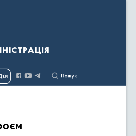
ністрація
Пошук
роєм