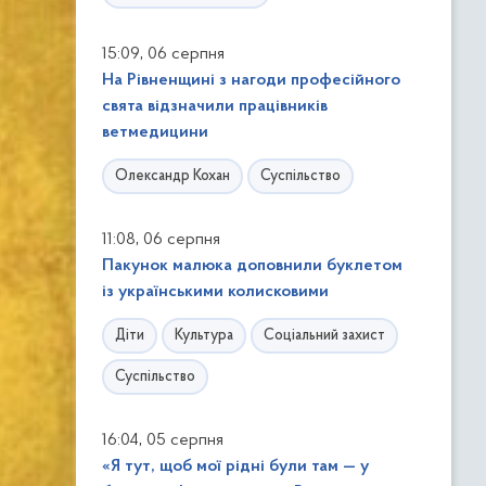
,
15:09
06 серпня
На Рівненщині з нагоди професійного
свята відзначили працівників
ветмедицини
Олександр Кохан
Суспільство
,
11:08
06 серпня
Пакунок малюка доповнили буклетом
із українськими колисковими
Діти
Культура
Соціальний захист
Суспільство
,
16:04
05 серпня
«Я тут, щоб мої рідні були там — у