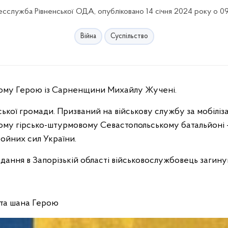
сслужба Рівненської ОДА, опубліковано 14 січня 2024 року о 0
Війна
Суспільство
блому Герою із Сарненщини Михайлу Жучені.
ької громади. Призваний на військову службу за мобіліз
ому гірсько-штурмовому Севастопольському батальйоні 
ройних сил України.
авдання в Запорізькій області військовослужбовець загину
а та шана Герою