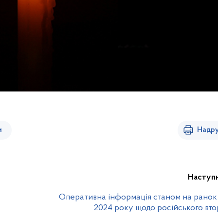
и
Надру
Наступ
Оперативна інформація станом на ранок 
2024 року щодо російського вт