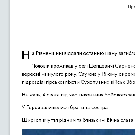
Пре
На Рівненщині віддали останню шану заги
Чоловік проживав у селі Цепцевичі Сарненс
вересні минулого року. Служив у 15-ому окрем
підрозділі гірської піхоти Сухопутних військ Зб
На жаль, 4 січня, під час виконання бойового з
У Героя залишилися брати та сестра.
Щирі співчуття рідним та близьким. Вічна слав