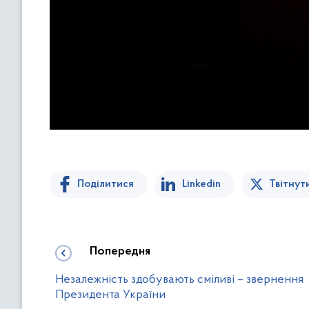
Поділитися
Linkedin
Твітнут
Попередня
Незалежність здобувають сміливі – звернення
Президента України