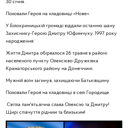
30 січня.
Поховали Героя на кладовищі «Нове».
У Білокриницькій громаді віддали останню шану
Захиснику-Герою Дмитру Юфимчуку, 1997 року
народження.
Життя Дмитра обірвалося 26 травня в районі
населеного пункту Олексієво-Дружківка
Краматорського району на Донеччині.
Мужній воїн загинув, захищаючи Батьківщину.
Поховали Героя на кладовищі в селі Городище.
Світла пам'ять,вічна слава Олексію та Дмитру!
Щирі співчуття рідним та близьким!