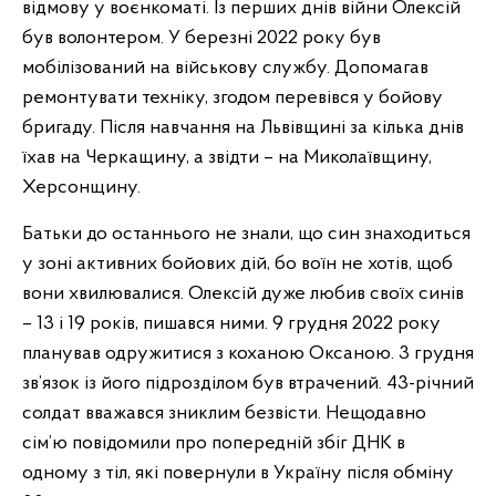
відмову у воєнкоматі. Із перших днів війни Олексій
був волонтером. У березні 2022 року був
мобілізований на військову службу. Допомагав
ремонтувати техніку, згодом перевівся у бойову
бригаду. Після навчання на Львівщині за кілька днів
їхав на Черкащину, а звідти – на Миколаївщину,
Херсонщину.
Батьки до останнього не знали, що син знаходиться
у зоні активних бойових дій, бо воїн не хотів, щоб
вони хвилювалися. Олексій дуже любив своїх синів
– 13 і 19 років, пишався ними. 9 грудня 2022 року
планував одружитися з коханою Оксаною. 3 грудня
зв’язок із його підрозділом був втрачений. 43-річний
солдат вважався зниклим безвісти. Нещодавно
сім’ю повідомили про попередній збіг ДНК в
одному з тіл, які повернули в Україну після обміну