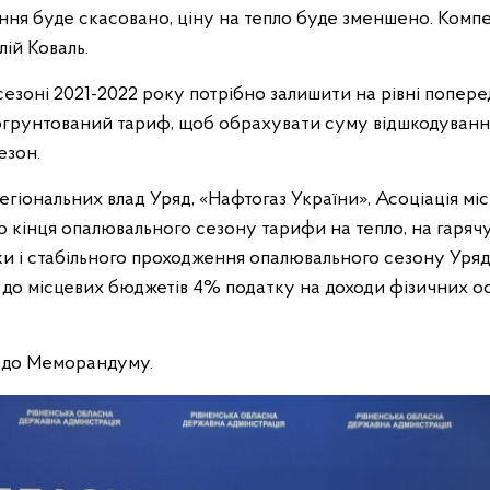
ння буде скасовано, ціну на тепло буде зменшено. Комп
ій Коваль.
 сезоні 2021-2022 року потрібно залишити на рівні попер
бгрунтований тариф, щоб обрахувати суму відшкодування
езон.
егіональних влад Уряд, «Нафтогаз України», Асоціація міс
о кінця опалювального сезону тарифи на тепло, на гаряч
ки і стабільного проходження опалювального сезону Уря
до місцевих бюджетів 4% податку на доходи фізичних осі
я до Меморандуму.