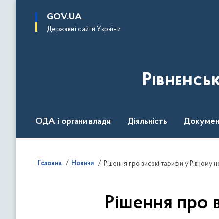
до
основного
GOV.UA
вмісту
Державні сайти України
Рівненсь
ОДА і органи влади
Діяльність
Докумен
Воєнний стан
Головна
Новини
Рішення про високі тарифи у Рівному н
Рішення про 