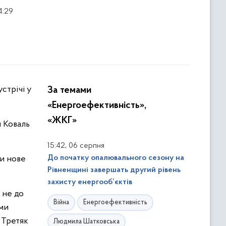
4:29
За темами
«Енергоефективність»,
«ЖКГ»
й Коваль
,
15:42
06 серпня
До початку опалювального сезону на
и нове
Рівненщині завершать другий рівень
захисту енергооб’єктів
 не до
Війна
Енергоефективність
зми
 Третяк
Людмила Шатковська