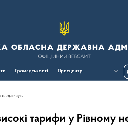
ка обласна державна адмі
ОФІЦІЙНИЙ ВЕБСАЙТ
ти
Громадськості
Пресцентр
е вводитимуть
високі тарифи у Рівному н