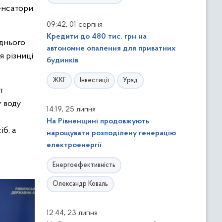
енсатори
,
09:42
01 серпня
Кредити до 480 тис. грн на
еднього
автономне опалення для приватних
 різниці
будинків
ЖКГ
Інвестиції
Уряд
т
у воду
,
14:19
25 липня
д
На Рівненщині продовжують
б, а
нарощувати розподілену генерацію
електроенергії
Енергоефективність
Олександр Коваль
,
12:44
23 липня