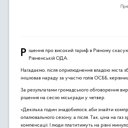
Пре
Рішення про високий тариф в Рівному скасують, ціну на опалення зменшать. Такі результати діалогу-зустрічі у
Рівненській ОДА.
Нагадаємо, після оприлюднення владою міста зб
ініціював нараду за участю голів ОСББ, керівниц
За результатами громадського обговорення ви
рішення на сесію міськради у четвер.
«Декілька годин знадобилося, аби знайти компр
опалювального сезону, а після. Так, ціна на газ 
компенсації. І люди платитимуть на рівні минул