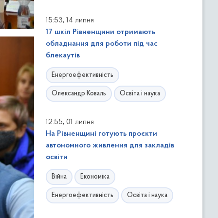
,
15:53
14 липня
17 шкіл Рівненщини отримають
обладнання для роботи під час
блекаутів
Енергоефективність
Олександр Коваль
Освіта і наука
,
12:55
01 липня
На Рівненщині готують проєкти
автономного живлення для закладів
освіти
Війна
Економіка
Енергоефективність
Освіта і наука