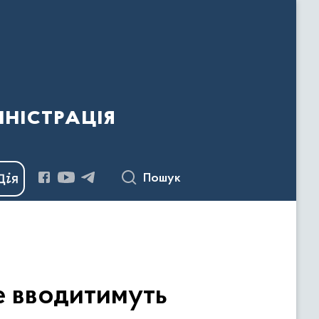
ністрація
Пошук
е вводитимуть