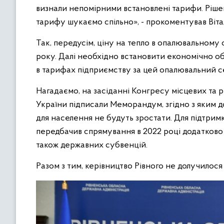
визнали непомірними встановлені тарифи. Ріше
тарифу шукаємо спільно», - прокоментував Вітал
Так, передусім, ціну на тепло в опалювальному
року. Далі необхідно встановити економічно о
в тарифах підприємству за цей опалювальний с
Нагадаємо, на засіданні Конгресу місцевих та р
України підписали Меморандум, згідно з яким д
для населення не будуть зростати. Для підтрим
передбачив спрямування в 2022 році додатково 
також державних субвенцій.
Разом з тим, керівництво Рівного не долучилос