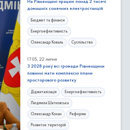
На Рівненщині працює понад 2 тисячі
домашніх сонячних електростанцій
Бюджет та фінанси
Енергоефективність
Олександр Коваль
Суспільство
,
17:05
22 липня
З 2028 року всі громади Рівненщини
повинні мати комплексні плани
просторового розвитку
Діджиталізація
Енергоефективність
Людмила Шатковська
Олександр Кохан
Реформи
Розвиток територій