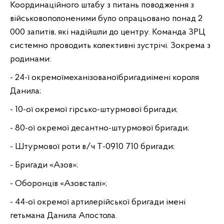
Координаційного штабу з питань поводження з
військовополоненими було опрацьовано понад 2
000 запитів, які надійшли до центру. Команда ЗРЦ
системно проводить колективні зустрічі. Зокрема з
родинами:
- 24-ї окремоїмеханізованоїбригадиімені короля
Данила;
- 10-ої окремої гірсько-штурмової бригади;
- 80-ої окремої десантно-штурмової бригади;
- Штурмової роти в/ч Т-0910 710 бригади;
- Бригади «Азов»;
- Оборонців «Азовсталі»;
- 44-ої окремої артилерійської бригади імені
гетьмана Данила Апостола.