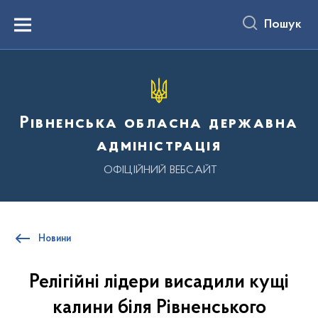
до
основного
Пошук
вмісту
Menu
Рівненська обласна державна
адміністрація
ОФІЦІЙНИЙ ВЕБСАЙТ
Новини
Релігійні лідери висадили кущі
калини біля Рівненського