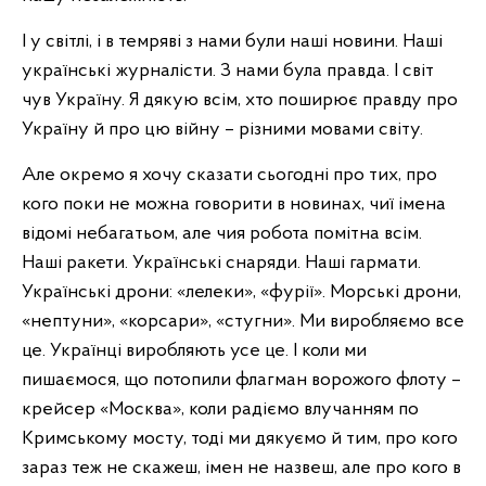
І у світлі, і в темряві з нами були наші новини. Наші
українські журналісти. З нами була правда. І світ
чув Україну. Я дякую всім, хто поширює правду про
Україну й про цю війну – різними мовами світу.
Але окремо я хочу сказати сьогодні про тих, про
кого поки не можна говорити в новинах, чиї імена
відомі небагатьом, але чия робота помітна всім.
Наші ракети. Українські снаряди. Наші гармати.
Українські дрони: «лелеки», «фурії». Морські дрони,
«нептуни», «корсари», «стугни». Ми виробляємо все
це. Українці виробляють усе це. І коли ми
пишаємося, що потопили флагман ворожого флоту –
крейсер «Москва», коли радіємо влучанням по
Кримському мосту, тоді ми дякуємо й тим, про кого
зараз теж не скажеш, імен не назвеш, але про кого в