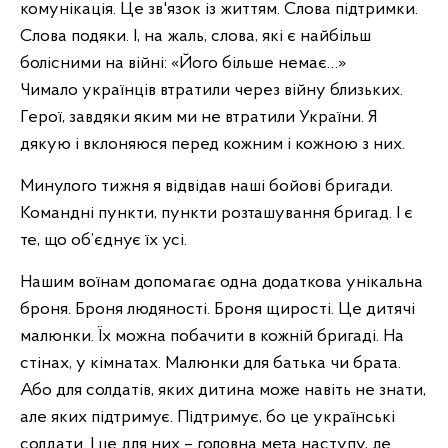
комунікація. Це зв'язок із життям. Слова підтримки.
Слова подяки. І, на жаль, слова, які є найбільш
болісними на війні: «Його більше немає…»
Чимало українців втратили через війну близьких.
Герої, завдяки яким ми не втратили України. Я
дякую і вклоняюся перед кожним і кожною з них.
Минулого тижня я відвідав наші бойові бригади.
Командні пункти, пункти розташування бригад. І є
те, що об’єднує їх усі.
Нашим воїнам допомагає одна додаткова унікальна
броня. Броня людяності. Броня щирості. Це дитячі
малюнки. Їх можна побачити в кожній бригаді. На
стінах, у кімнатах. Малюнки для батька чи брата.
Або для солдатів, яких дитина може навіть не знати,
але яких підтримує. Підтримує, бо це українські
солдати. І це для них – головна мета наступу, де