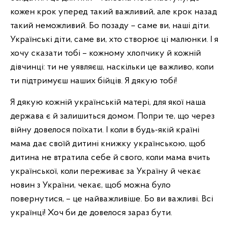
кожен крок уперед такий важливий, але крок назад
такий неможливий. Бо позаду – саме ви, наші діти.
Українські діти, саме ви, хто створює ці малюнки. І я
хочу сказати тобі – кожному хлопчику й кожній
дівчинці: ти не уявляєш, наскільки це важливо, коли
ти підтримуєш наших бійців. Я дякую тобі!
Я дякую кожній українській матері, для якої наша
держава є й залишиться домом. Попри те, що через
війну довелося поїхати. І коли в будь-якій країні
мама дає своїй дитині книжку українською, щоб
дитина не втратила себе й свого, коли мама вчить
української, коли переживає за Україну й чекає
новин з України, чекає, щоб можна було
повернутися, – це найважливіше. Бо ви важливі. Всі
українці! Хоч би де довелося зараз бути.