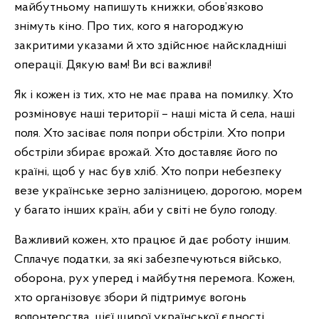
майбутньому напишуть книжки, обов’язково
знімуть кіно. Про тих, кого я нагороджую
закритими указами й хто здійснює найскладніші
операції. Дякую вам! Ви всі важливі!
Як і кожен із тих, хто не має права на помилку. Хто
розміновує наші території – наші міста й села, наші
поля. Хто засіває поля попри обстріли. Хто попри
обстріли збирає врожай. Хто доставляє його по
країні, щоб у нас був хліб. Хто попри небезпеку
везе українське зерно залізницею, дорогою, морем
у багато інших країн, аби у світі не було голоду.
Важливий кожен, хто працює й дає роботу іншим.
Сплачує податки, за які забезпечуються військо,
оборона, рух уперед і майбутня перемога. Кожен,
хто організовує збори й підтримує вогонь
волонтерства, цієї щирої української єдності.