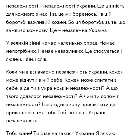
незалежності – незалежності України. Це цінність
для кожного з нас. І за це ми боремось. І в цій
боротьбі важливий кожен. Бо ця боротьба за те, що
важливо кожному. Це – незалежна Україна.
У великій війні немає маленьких справ. Немає
непотрібних. Немає неважливих. Це стосується і
людей, і дій, і слів.
Коли ми відзначаємо незалежність України, кожен
може відчути в ній себе. Кожен може спитати в
себе: а де ти в українській незалежності? А що
твого додалося незалежності? А чим ти допоміг
незалежності? І сьогодні я хочу присвятити це
привітання саме тобі. Тобі, хто дає Україні
незалежність.
Тобі, воїне! Ти став на захист України. Я дякую