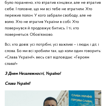
було поранено, хто втратив кінцівки, але не втратив
себе. І головне, що ми всі тебе не втратили. Хто
пережив полон. У кого забрали свободу, але не
волю. Хто не втратив України в собі. Хто
повернувся й продовжує битись. І ті, хто
повернеться. Обов’язково.
Всі, хто довів: усі потрібні, усі важливі – і люди, і дії, і
слова. Бо ми всі зробили так, що коли один говорить:
«Слава Україні!», весь світ відповідає: «Героям
слава!»
З Днем Незалежності, Україно!
Слава Україні!