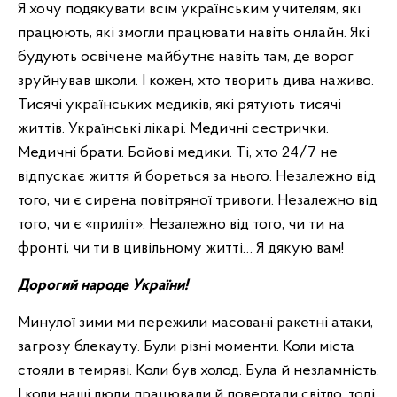
Я хочу подякувати всім українським учителям, які
працюють, які змогли працювати навіть онлайн. Які
будують освічене майбутнє навіть там, де ворог
зруйнував школи. І кожен, хто творить дива наживо.
Тисячі українських медиків, які рятують тисячі
життів. Українські лікарі. Медичні сестрички.
Медичні брати. Бойові медики. Ті, хто 24/7 не
відпускає життя й бореться за нього. Незалежно від
того, чи є сирена повітряної тривоги. Незалежно від
того, чи є «приліт». Незалежно від того, чи ти на
фронті, чи ти в цивільному житті… Я дякую вам!
Дорогий народе України!
Минулої зими ми пережили масовані ракетні атаки,
загрозу блекауту. Були різні моменти. Коли міста
стояли в темряві. Коли був холод. Була й незламність.
І коли наші люди працювали й повертали світло, тоді