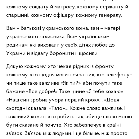
кожному солдату й матросу, кожному сержанту й
старшині, кожному офіцеру, кожному генералу.
Вам – батькові українського воїна, вам – матері
українського захисника. Всім українським
родинам, які виховали у своїх дітях любов до
України й відвагу боронити її щосили.
Дякую кожному, хто чекає рідних із фронту,
кожному, хто щодня молиться за них, хто телефонує
чи пише таке важливе «Як ти?», аби почути таке
бажане «Все добре!» Таке цінне «Я тебе кохаю»…
«Наш син зробив учора перший крок»… «Доця
сьогодні сказала: «Тато»… Кожне слово важливе. І
важливий кожен, хто робить так, аби це слово могло
бути сказане й почуте. Хто забезпечує в країні
зв’язок. Зв’язок між людьми. І це більше, ніж просто