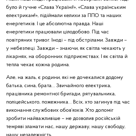
було й гучне «Слава Україні!», «Слава українським
електрикам!», підіймали келихи за ППО та наших
енергетиків. І це абсолютна правда. Наші
енергетики працювали цілодобово. Під час
повітряних тривог. Іноді – під обстрілами. Завжди –
у небезпеці. Завжди – знаючи, як світла чекають у
лікарнях, на оборонних підприємствах. І як світла й
тепла чекає кожна родина.
Але, на жаль, є родини, які не дочекалися додому
батька, сина, брата… Звичайного електрика,
працівника ремонтної бригади, рятувальника,
поліцейського, пожежника… Всіх, хто загинув під час
виконання службових обов’язків. Хто допоміг
зробити найважливіше – не дозволив російській
темряві зламати нас, нашу державу, нашу свободу,
нашу незалежність.