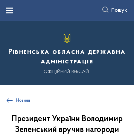
до
основного
Пошук
вмісту
Menu
Рівненська обласна державна
адміністрація
ОФІЦІЙНИЙ ВЕБСАЙТ
Новини
Президент України Володимир
Зеленський вручив нагороди