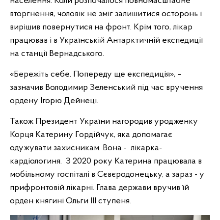
населення. Коли розпочалося повномасштабне
вторгнення, чоловік не зміг залишитися осторонь і
вирішив повернутися на фронт. Крім того, лікар
працював і в Українській Антарктичній експедиції
на станції Вернадського.
«Бережіть себе. Попереду ще експедиція», –
зазначив Володимир Зеленський під час вручення
ордену Ігорю Дейнеці.
Також Президент України нагородив уродженку
Корця Катерину Гордійчук, яка допомагає
одужувати захисникам. Вона - лікарка-
кардіологиня. З 2020 року Катерина працювала в
мобільному госпіталі в Сєвєродонецьку, а зараз - у
прифронтовій лікарні. Глава держави вручив їй
орден княгині Ольги ІІІ ступеня.