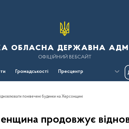
ка обласна державна адмі
ОФІЦІЙНИЙ ВЕБСАЙТ
ти
Громадськості
Пресцентр
відновлювати понівечені будинки на Херсонщині
вненщина продовжує відно