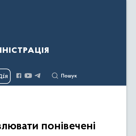
ністрація
Пошук
влювати понівечені