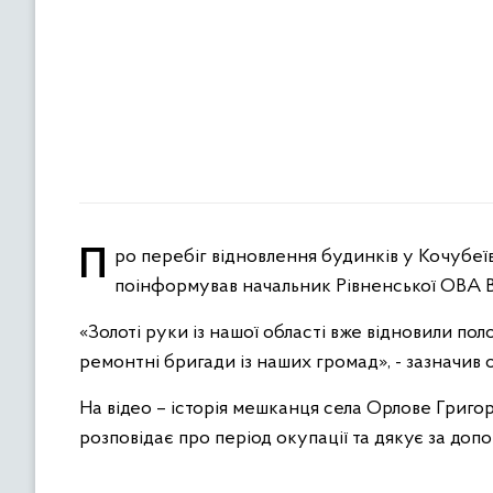
Про перебіг відновлення будинків у Кочубеївській громаді Херсонщини, над якою взяла шефство Рівненщина,
поінформував начальник Рівненської ОВА Ві
«Золоті руки із нашої області вже відновили по
ремонтні бригади із наших громад», - зазначив о
На відео – історія мешканця села Орлове Григор
розповідає про період окупації та дякує за допо