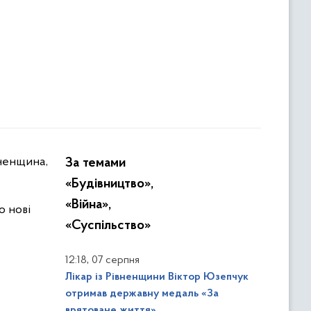
За темами
«Будівництво»,
«Війна»,
о нові
«Суспільство»
,
12:18
07 серпня
Лікар із Рівненщини Віктор Юзепчук
отримав державну медаль «За
врятоване життя»