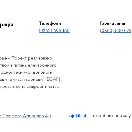
Телефони
Гаряча лінія
рація
(0362) 695-165
(0800) 500 078
країни. Проект реалізовано
твом з питань електронного
родної технічної допомоги
ади та участі громади" (EGAP) ,
ї розвитку та співробітництва
розробник порталу
e Commons Attribution 4.0