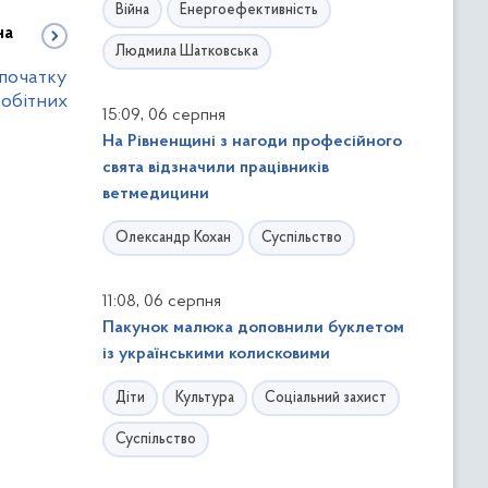
Війна
Енергоефективність
на
Людмила Шатковська
 початку
робітних
,
15:09
06 серпня
На Рівненщині з нагоди професійного
свята відзначили працівників
ветмедицини
Олександр Кохан
Суспільство
,
11:08
06 серпня
Пакунок малюка доповнили буклетом
із українськими колисковими
Діти
Культура
Соціальний захист
Суспільство