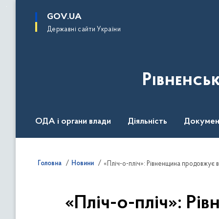
до
основного
GOV.UA
вмісту
Державні сайти України
Рівненсь
ОДА і органи влади
Діяльність
Докумен
Воєнний стан
Головна
Новини
«Пліч-о-пліч»: Рівненщина продовжує 
«Пліч-о-пліч»: Рі