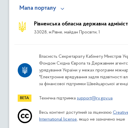
Мапа порталу
Рівненська обласна державна адмініст
33028, м.Рівне, майдан Просвіти, 1
Власність Секретаріату Кабінету Міністрів У
Фондом Східна Європа та Державним агентс
урядування України у межах програми міжна
"Електронне врядування задля підзвітності вл
за фінансової підтримки Швейцарської агенці
Технічна підтримка
support@rv.gov.ua
Весь контент доступний за ліцензією
Creativ
International license
, якщо не зазначено інше