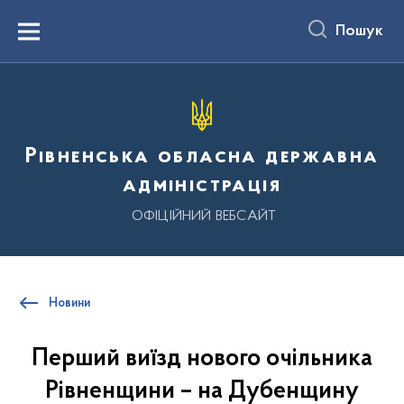
до
основного
Пошук
вмісту
Menu
Рівненська обласна державна
адміністрація
ОФІЦІЙНИЙ ВЕБСАЙТ
Новини
Перший виїзд нового очільника
Рівненщини – на Дубенщину