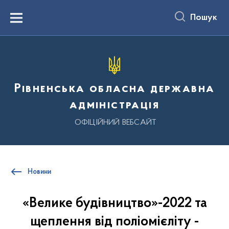
до
основного
Пошук
вмісту
Menu
Рівненська обласна державна
адміністрація
ОФІЦІЙНИЙ ВЕБСАЙТ
Новини
«Велике будівництво»-2022 та
щеплення від поліомієліту -