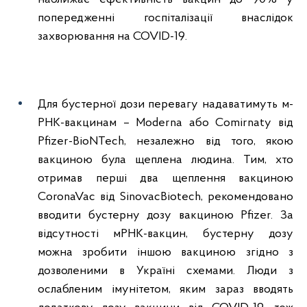
попередженні госпіталізації внаслідок
захворювання на COVID-19.
Для бустерної дози перевагу надаватимуть м-
РНК-вакцинам – Moderna або Comirnaty від
Pfizer-BioNTech, незалежно від того, якою
вакциною була щеплена людина. Тим, хто
отримав перші два щеплення вакциною
CoronaVac від SinovacBiotech, рекомендовано
вводити бустерну дозу вакциною Pfizer. За
відсутності мРНК-вакцин, бустерну дозу
можна зробити іншою вакциною згідно з
дозволеними в Україні схемами. Люди з
ослабленим імунітетом, яким зараз вводять