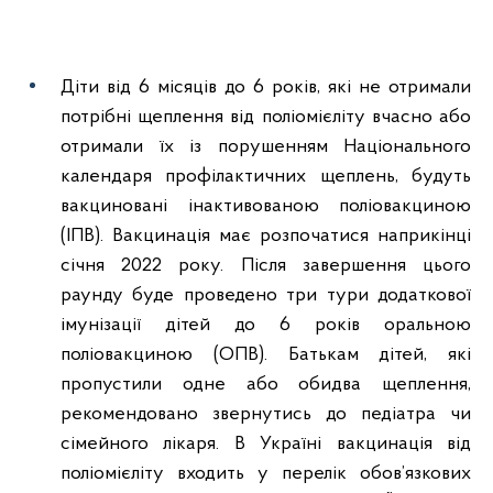
Діти від 6 місяців до 6 років, які не отримали
потрібні щеплення від поліомієліту вчасно або
отримали їх із порушенням Національного
календаря профілактичних щеплень, будуть
вакциновані інактивованою поліовакциною
(ІПВ). Вакцинація має розпочатися наприкінці
січня 2022 року. Після завершення цього
раунду буде проведено три тури додаткової
імунізації дітей до 6 років оральною
поліовакциною (ОПВ). Батькам дітей, які
пропустили одне або обидва щеплення,
рекомендовано звернутись до педіатра чи
сімейного лікаря. В Україні вакцинація від
поліомієліту входить у перелік обов’язкових