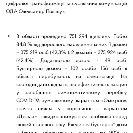
цифрової трансформації та суспільних комунікацій
ОДА Олександр Поліщук.
В області проведено 751 294 щеплень. Тобто
84,8 % від дорослого населення, із них: 1 дозою
– 375 219 осіб (42,3% ), 2 дозами – 375 924 осіб
(42,4%). Додатковою дозою - 49 осіб.
Бустерною дозою – 102 особи. 156 осіб в
області перебувають на самоізоляції. На
сьогодні дані свідчать, що ефективність вакцин
у запобіганні симптоматичному перебігу
COVID-19, зумовленому варіантом «Омікрон»,
значно нижча у порівнянні з варіантом
«Дельта» і швидко знижується, особливо серед
людей старшого віку. Введення бустерної дози
наближає ефективність вакцин до 90% у