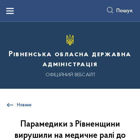
до
основного
Пошук
вмісту
Menu
Рівненська обласна державна
адміністрація
ОФІЦІЙНИЙ ВЕБСАЙТ
Новини
Парамедики з Рівненщини
вирушили на медичне ралі до