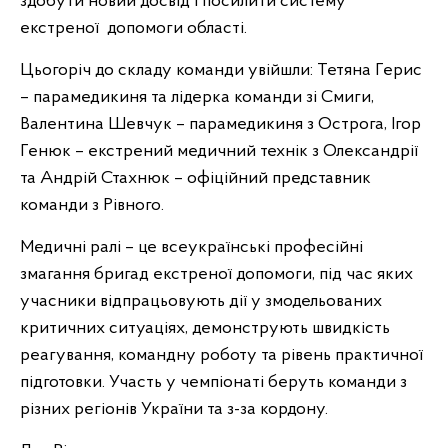
здобути новий досвід і посилити систему
екстреної допомоги області.
Цьогоріч до складу команди увійшли: Тетяна Герис
– парамедикиня та лідерка команди зі Смиги,
Валентина Шевчук – парамедикиня з Острога, Ігор
Генюк – екстрений медичний технік з Олександрії
та Андрій Стахнюк – офіційний представник
команди з Рівного.
Медичні ралі – це всеукраїнські професійні
змагання бригад екстреної допомоги, під час яких
учасники відпрацьовують дії у змодельованих
критичних ситуаціях, демонструють швидкість
реагування, командну роботу та рівень практичної
підготовки. Участь у чемпіонаті беруть команди з
різних регіонів України та з-за кордону.