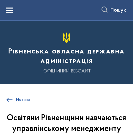
до
основного
Пошук
вмісту
Menu
Рівненська обласна державна
адміністрація
ОФІЦІЙНИЙ ВЕБСАЙТ
Новини
Освітяни Рівненщини навчаються
управлінському менеджменту