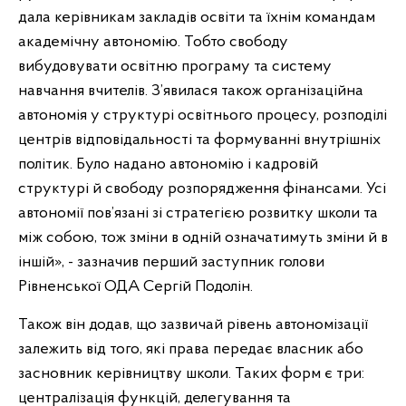
дала керівникам закладів освіти та їхнім командам
академічну автономію. Тобто свободу
вибудовувати освітню програму та систему
навчання вчителів. З’явилася також організаційна
автономія у структурі освітнього процесу, розподілі
центрів відповідальності та формуванні внутрішніх
політик. Було надано автономію і кадровій
структурі й свободу розпорядження фінансами. Усі
автономії пов’язані зі стратегією розвитку школи та
між собою, тож зміни в одній означатимуть зміни й в
іншій», - зазначив перший заступник голови
Рівненської ОДА Сергій Подолін.
Також він додав, що зазвичай рівень автономізації
залежить від того, які права передає власник або
засновник керівництву школи. Таких форм є три:
централізація функцій, делегування та