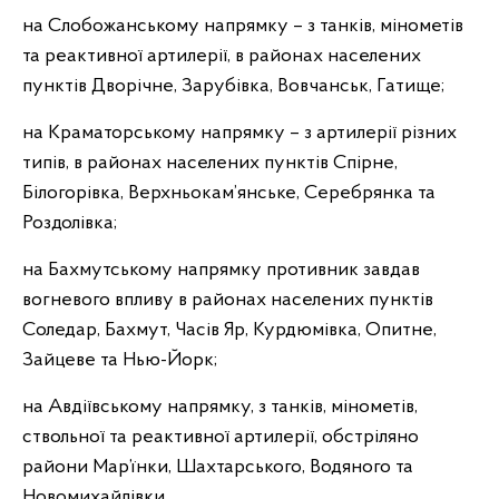
на Слобожанському напрямку – з танків, мінометів
та реактивної артилерії, в районах населених
пунктів Дворічне, Зарубівка, Вовчанськ, Гатище;
на Краматорському напрямку – з артилерії різних
типів, в районах населених пунктів Спірне,
Білогорівка, Верхньокам’янське, Серебрянка та
Роздолівка;
на Бахмутському напрямку противник завдав
вогневого впливу в районах населених пунктів
Соледар, Бахмут, Часів Яр, Курдюмівка, Опитне,
Зайцеве та Нью-Йорк;
на Авдіївському напрямку, з танків, мінометів,
ствольної та реактивної артилерії, обстріляно
райони Мар’їнки, Шахтарського, Водяного та
Новомихайлівки.