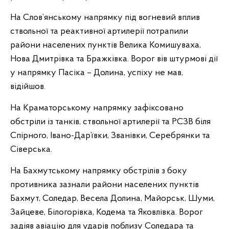
На Слов’янському напрямку під вогневий вплив
ствольної та реактивної артилерії потрапили
райони населених пунктів Велика Комишуваха,
Нова Дмитрівка та Бражківка. Ворог вів штурмові дії
у напрямку Пасіка – Долина, успіху не мав,
відійшов.
На Краматорському напрямку зафіксовано
обстріли із танків, ствольної артилерії та РСЗВ біля
Спірного, Івано-Дар’ївки, Званівки, Серебрянки та
Сіверська.
На Бахмутському напрямку обстрілів з боку
противника зазнали райони населених пунктів
Бахмут, Соледар, Весела Долина, Майорськ, Шуми,
Зайцеве, Білогорівка, Кодема та Яковлівка. Ворог
задіяв авіацію для ударів поблизу Соледара та