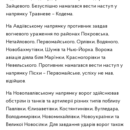
Зайцевого. Безуспішно намагався вести наступ у
напрямку Травневе – Кодема.
На Авдіївському напрямку противник завдав
вогневого ураження по районах Покровська,
Нетайлового, Первомайського, Орлівки, Водяного,
Новобахмутівки, Шумів та Нью-Йорка. Ворожа
авіація діяла біля Мар’їнки, Красногорівки та
Невельського. Противник намагався вести наступ у
напрямку Піски – Первомайське, успіху не мав,
відійшов.
На Новопавлівському напрямку ворог здійснював
обстріли із танків та артилерії різних типів поблизу
Павлівки, Єлизаветівки, Костянтинівки, Вугледара,
Володимирівки, Новомихайлівки, Новоукраїнки та
Великої Новосілки. Для завдання ударів ворог також