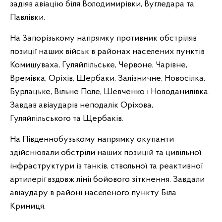
задіяв авіацію біля Володимирівки, Вугледара та
Павлівки.
На Запорізькому напрямку противник обстріляв
позиції наших військ в районах населених пунктів
Комишуваха, Гуляйпільське, Червоне, Чарівне,
Времівка, Оріхів, Щербаки, Залізничне, Новосілка,
Бурлацьке, Вільне Поле, Шевченко і Новоданилівка.
Завдав авіаударів неподалік Оріхова,
Гуляйпільського та Щербаків.
На Південнобузькому напрямку окупанти
здійснювали обстріли наших позицій та цивільної
інфраструктури із танків, ствольної та реактивної
артилерії вздовж лінії бойового зіткнення. Завдали
авіаудару в районі населеного пункту Біла
Криниця.