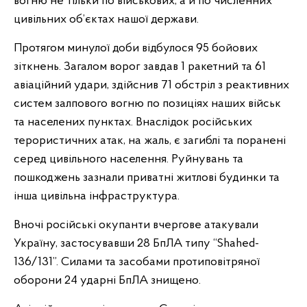
вогню не тільки по військових, а й по численних
цивільних об’єктах нашої держави.
Протягом минулої доби відбулося 95 бойових
зіткнень. Загалом ворог завдав 1 ракетний та 61
авіаційний удари, здійснив 71 обстріл з реактивних
систем залпового вогню по позиціях наших військ
та населених пунктах. Внаслідок російських
терористичних атак, на жаль, є загиблі та поранені
серед цивільного населення. Руйнувань та
пошкоджень зазнали приватні житлові будинки та
інша цивільна інфраструктура.
Вночі російські окупанти вчергове атакували
Україну, застосувавши 28 БпЛА типу “Shahed-
136/131”. Силами та засобами протиповітряної
оборони 24 ударні БпЛА знищено.