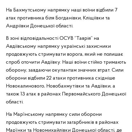
На Бахмутському напрямку наші воїни відбили 7
атак противника біля Богданівки, Кліщіївки та
Андріївки Донецької області.
В зоні відповідальності ОСУВ “Таврія” на
Авдіївському напрямку українські захисники
продовжують стримувати ворога, який не полишає
спроб оточити Авдіївку. Наші воїни стійко тримають
оборону, завдаючи окупантам значних втрат. Сили
оборони відбили 22 атаки противника східніше
Новокалинового, Новобахмутівки та Авдіївки, а
також 13 атак в районах Первомайського Донецької
області.
На Мар’їнському напрямку сили оборони
продовжують стримувати загарбників в районах
Мар’їнки та Новомихайлівки Донецької області, де