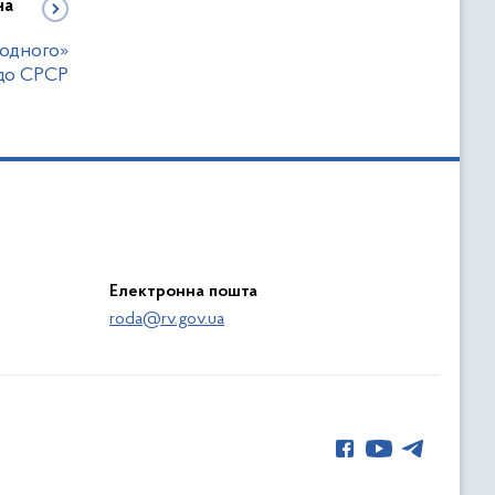
на
родного»
 до СРСР
Електронна пошта
roda@rv.gov.ua