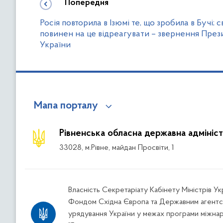
Попередня
Росія повторила в Ізюмі те, що зробила в Бучі; с
повинен на це відреагувати – звернення През
України
Мапа порталу
Рівненська обласна державна адмініст
33028, м.Рівне, майдан Просвіти, 1
Власність Секретаріату Кабінету Міністрів У
Фондом Східна Європа та Державним агентс
урядування України у межах програми міжна