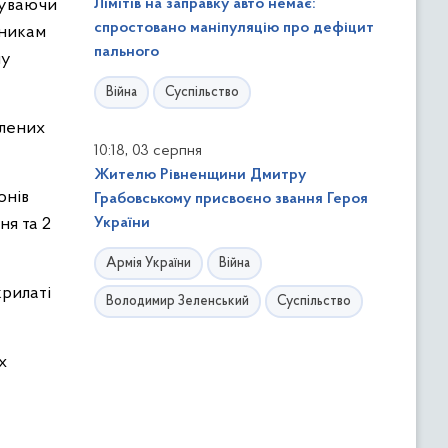
чуваючи
Лімітів на заправку авто немає:
спростовано маніпуляцію про дефіцит
вникам
пального
ну
Війна
Суспільство
елених
,
10:18
03 серпня
Жителю Рівненщини Дмитру
онів
Грабовському присвоєно звання Героя
ня та 2
України
Армія України
Війна
крилаті
Володимир Зеленський
Суспільство
х