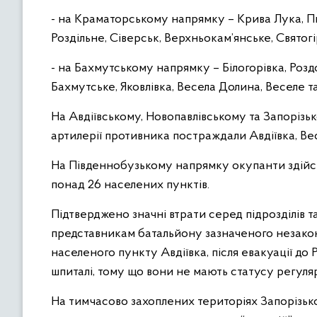
- на Краматорському напрямку – Крива Лука, Пи
Роздільне, Сіверськ, Верхньокам’янське, Святог
- на Бахмутському напрямку – Білогорівка, Роздо
Бахмутське, Яковлівка, Весела Долина, Веселе т
На Авдіївському, Новопавлівському та Запорізь
артилерії противника постраждали Авдіївка, Вес
На Південнобузькому напрямку окупанти здійсню
понад 26 населених пунктів.
Підтверджено значні втрати серед підрозділів 
представникам батальйону зазначеного незакон
населеного пункту Авдіївка, після евакуації до
шпиталі, тому що вони не мають статусу регуля
На тимчасово захоплених територіях Запорізької 