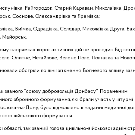
скунівка, Райгородок, Старий Караван, Миколаївка, Дрон
ірськ, Соснове, Олександрівка та Яремівка;
лівка, Виїмка, Одрадівка, Соледар, Миколаївка Друга, Бах
а Майорськ.
кому напрямках ворог активних дій не проводив. Від вог
еле, Опитне, Нетайлове, Зелене Поле, Полтавка та Новопі
вали обстріли по лінії зіткнення. Вогневого впливу заз
так званого “союзу добровольців Донбасу”. Пораненим
ного збройного формування, які брали участь у штурмі
 Ростова-на-Дону, було відмовлено в наданні медичної до
рного військового формування.
області, так званий голова цивільно-військової адміністр