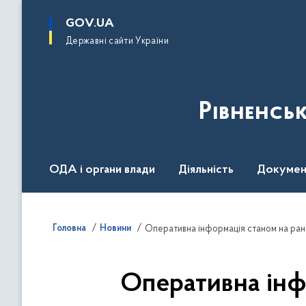
до
основного
GOV.UA
вмісту
Державні сайти України
Рівненсь
ОДА і органи влади
Діяльність
Докумен
Воєнний стан
Головна
Новини
Оперативна інформація станом на ран
Оперативна інф