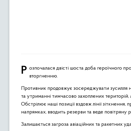
Розпочалася двісті шоста доба героїчного протистояння Українського народу російському воєнному
вторгненню.
Противник продовжує зосереджувати зусилля на 
та утриманні тимчасово захоплених територій, 
Обстрілює наші позиції вздовж лінії зіткнення
напрямках, вводить резерви та веде повітряну р
Залишається загроза авіаційних та ракетних удар