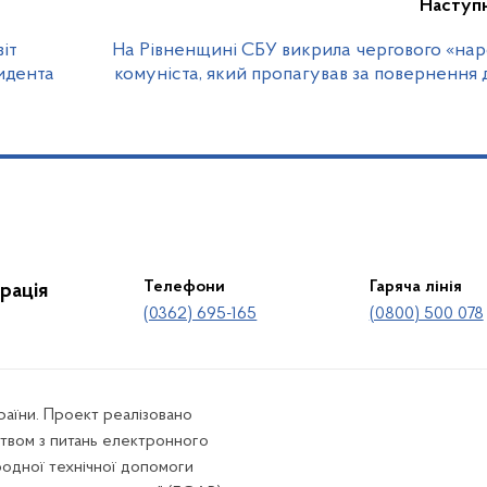
Наступ
віт
На Рівненщині СБУ викрила чергового «на
идента
комуніста, який пропагував за повернення
Телефони
Гаряча лінія
рація
(0362) 695-165
(0800) 500 078
країни. Проект реалізовано
твом з питань електронного
родної технічної допомоги