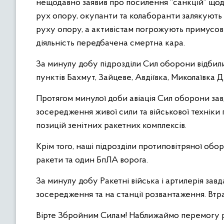
нещодавно заявив про посилення “санкцій” що
рух опору, окупанти та колаборанти залякують
руху опору, а активістам погрожують примусов
діяльність передбачена смертна кара.
За минулу добу підрозділи Сил оборони відбил
пунктів Бахмут, Зайцеве, Авдіївка, Миколаївка 
Протягом минулої доби авіація Сил оборони за
зосередження живої сили та військової техніки 
позицій зенітних ракетних комплексів.
Крім того, наші підрозділи протиповітряної обо
ракети та один БпЛА ворога.
За минулу добу Ракетні війська і артилерія за
зосередження та на станції розвантаження. Втр
Вірте Збройним Силам! Наближаймо перемогу ра