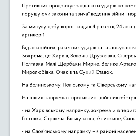
Противник продовжує завдавати ударів по поме
порушуючи закони та звичаї ведення війни і н
За минулу добу ворог завдав 4 ракетні, 24 авіац
артилерії.
Від авіаційних, ракетних ударів та застосуван
Зокрема, це Харків, Золочів, Дружківка, Сіверсь
Полтавка, Малі Щербаки, Мирне, Велике Артакове,
Миролюбівка, Очаків та Сухий Ставок.
На Волинському, Поліському та Сіверському нап
На інших напрямках противник здійснив обстріли 
- на Харківському напрямку, зокрема й із терито
Гоптівка, Стрілеча, Вільхуватка, Анискине, Синь
- на Слов’янському напрямку – в районі населен