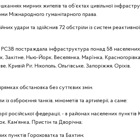
шканнях мирних жителів та об’єктах цивільної інфрастру
орми Міжнародного гуманітарного права.
ійних удари та здійснив 72 обстріли із систем реактивної
ня РСЗВ постраждала інфраструктура понад 58 населених 
к, Закітне, Нью-Йорк, Веселянка, Мар’їнка, Красногорівка
 Кривій Ріг, Нікополь, Ольгівське, Запоріжжя, Оріхів,
рямках обстановка без суттєвих змін.
із озброєння танків, мінометів та артилерії, а саме:
рії російської федерації, - в районах населених пунктів К
ок, Кам’янка, Пристін та Дворічна;
их пунктів Гороховатка та Бахтин;