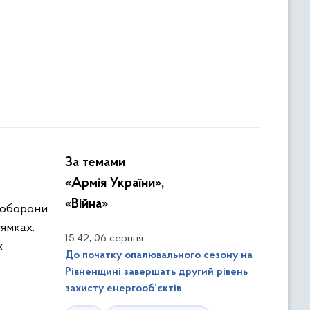
За темами
«Армія України»,
«Війна»
ї оборони
рямках.
,
15:42
06 серпня
х
До початку опалювального сезону на
Рівненщині завершать другий рівень
захисту енергооб’єктів