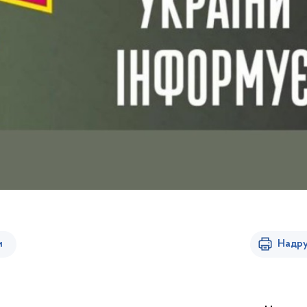
и
Надру