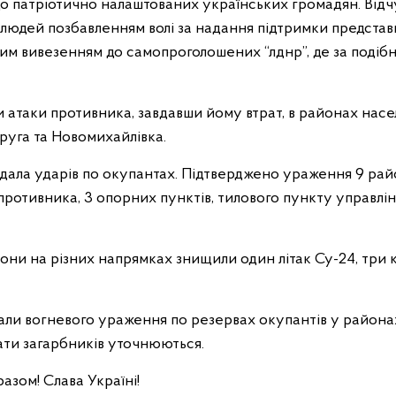
до патріотично налаштованих українських громадян. Від
 людей позбавленням волі за надання підтримки предста
им вивезенням до самопроголошених “лднр”, де за подіб
и атаки противника, завдавши йому втрат, в районах нас
Друга та Новомихайлівка.
вдала ударів по окупантах. Підтверджено ураження 9 рай
противника, 3 опорних пунктів, тилового пункту управлін
рони на різних напрямках знищили один літак Су-24, три 
вдали вогневого ураження по резервах окупантів у района
ати загарбників уточнюються.
зом! Слава Україні!