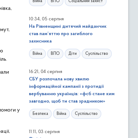
Війна
ВПО
Соціальний захист
івка,
,
10:34
05 серпня
На Рівненщині дитячий майданчик
мут,
став пам’яттю про загиблого
захисника
ню
Війна
ВПО
Діти
Суспільство
ль.
,
нали
16:21
04 серпня
СБУ розпочала нову хвилю
інформаційної кампанії з протидії
вербуванню українців: «фсб стане ким
завгодно, щоб ти став зрадником»
помоги у
Безпека
Війна
Суспільство
ації,
,
11:11
03 серпня