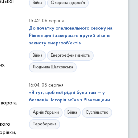
ецької
Війна
Охорона здоров'я
,
15:42
06 серпня
До початку опалювального сезону на
Рівненщині завершать другий рівень
захисту енергооб’єктів
Війна
Енергоефективність
их
Людмила Шатковська
,
16:04
05 серпня
«Я тут, щоб мої рідні були там — у
безпеці». Історія воїна з Рівненщини
 ворога
Армія України
Війна
Суспільство
кого
Тероборона
орівки,