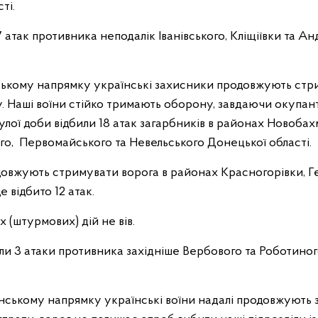
ті.
атак противника неподалік Іванівського, Кліщіївки та Ан
ївському напрямку українські захисники продовжують ст
у. Наші воїни стійко тримають оборону, завдаючи окупан
улої доби відбили 18 атак загарбників в районах Новобах
ного, Первомайського та Невельського Донецької області.
овжують стримувати ворога в районах Красногорівки, Ге
 відбито 12 атак.
(штурмових) дій не вів.
и 3 атаки противника західніше Вербового та Роботино
нському напрямку українські воїни надалі продовжують з