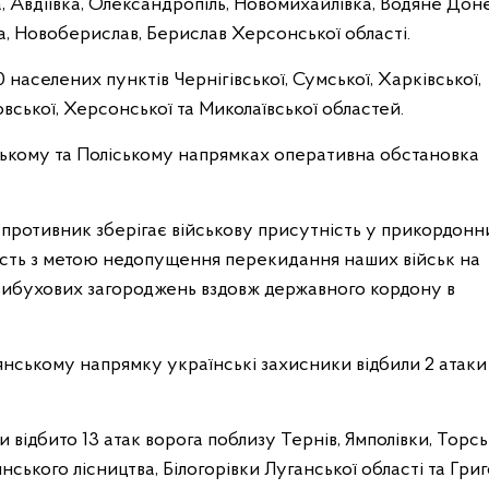
ка, Авдіївка, Олександропіль, Новомихайлівка, Водяне Дон
вка, Новоберислав, Берислав Херсонської області.
населених пунктів Чернігівської, Сумської, Харківської,
овської, Херсонської та Миколаївської областей.
нському та Поліському напрямках оперативна обстановка
противник зберігає військову присутність у прикордонн
ість з метою недопущення перекидання наших військ на
-вибухових загороджень вздовж державного кордону в
’янському напрямку українські захисники відбили 2 атаки
ідбито 13 атак ворога поблизу Тернів, Ямполівки, Торсь
ського лісництва, Білогорівки Луганської області та Григ