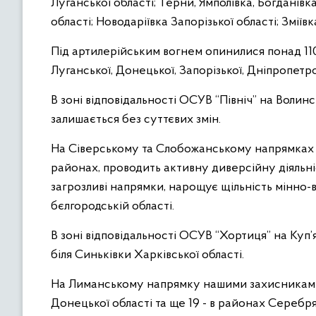
Луганської області; Терни, Ямполівка, Богданів
області; Новодаріївка Запорізької області; Змії
Під артилерійським вогнем опинилися понад 110 
Луганської, Донецької, Запорізької, Дніпропетр
В зоні відповідальності ОСУВ “Північ” на Воли
залишається без суттєвих змін.
На Сіверському та Слобожанському напрямках 
районах, проводить активну диверсійну діяльн
загрозливі напрямки, нарощує щільність мінно
бєлгородській області.
В зоні відповідальності ОСУВ “Хортиця” на Куп
біля Синьківки Харківської області.
На Лиманському напрямку нашими захисниками в
Донецької області та ще 19 - в районах Серебрян