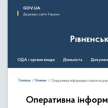
до
основного
GOV.UA
вмісту
Державні сайти України
Рівненсь
ОДА і органи влади
Діяльність
Докумен
Воєнний стан
Головна
Новини
Оперативна інформація станом на рано
Оперативна інформа