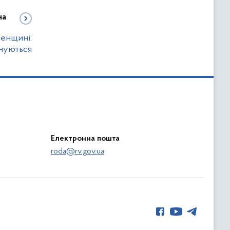
на
вненщині:
нуються
Електронна пошта
roda@rv.gov.ua