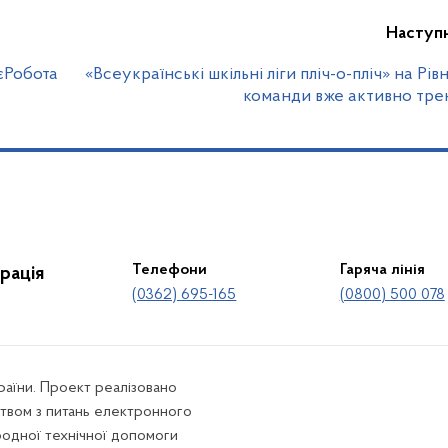
Наступ
єРобота
«Всеукраїнські шкільні ліги пліч-о-пліч» на Рі
команди вже активно тре
Телефони
Гаряча лінія
рація
(0362) 695-165
(0800) 500 078
країни. Проект реалізовано
твом з питань електронного
родної технічної допомоги