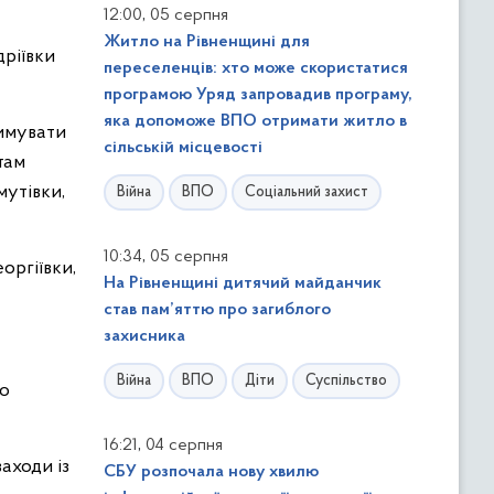
,
12:00
05 серпня
Житло на Рівненщині для
дріївки
переселенців: хто може скористатися
програмою Уряд запровадив програму,
яка допоможе ВПО отримати житло в
римувати
сільській місцевості
там
мутівки,
Війна
ВПО
Соціальний захист
,
10:34
05 серпня
оргіївки,
На Рівненщині дитячий майданчик
став пам’яттю про загиблого
захисника
Війна
ВПО
Діти
Суспільство
го
,
16:21
04 серпня
аходи із
СБУ розпочала нову хвилю