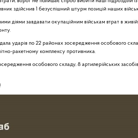
рати, ворог не полишає спроб вибити наші підрозділи із
вник здійснив 1 безуспішний штурм позицій наших військ
ими діями завдавати окупаційним військам втрат в живій 
онту.
вдала ударів по 22 районах зосередження особового скла
зенітно-ракетному комплексу противника.
середження особового складу, 8 артилерійських засобів,
!