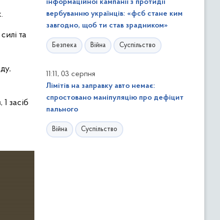
інформаційної кампанії з протидії
.
вербуванню українців: «фсб стане ким
завгодно, щоб ти став зрадником»
силі та
Безпека
Війна
Суспільство
ду,
,
11:11
03 серпня
Лімітів на заправку авто немає:
спростовано маніпуляцію про дефіцит
 1 засіб
пального
Війна
Суспільство