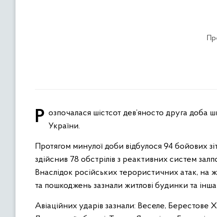
Пр
Розпочалася шістсот дев’яносто друга доба широкомасштабної збройної агресії російської федерації проти
України.
Протягом минулої доби відбулося 94 бойових зіт
здійснив 78 обстрілів з реактивних систем залп
Внаслідок російських терористичних атак, на ж
та пошкоджень зазнали житлові будинки та інша
Авіаційних ударів зазнали: Веселе, Берестове 