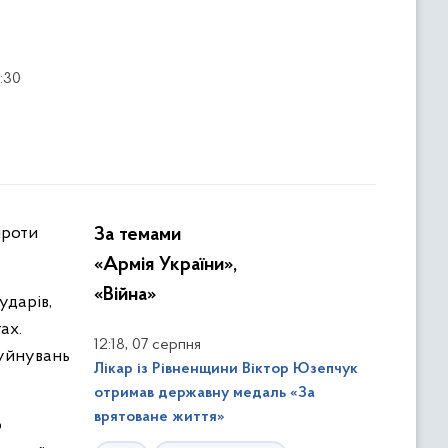
:30
За темами
«Армія України»,
«Війна»
ударів,
ах.
,
12:18
07 серпня
Руйнувань
Лікар із Рівненщини Віктор Юзепчук
отримав державну медаль «За
врятоване життя»
о