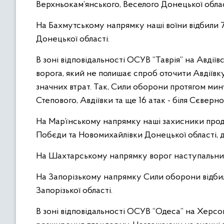
Верхньокам’янського, Веселого Донецької облас
На Бахмутському напрямку наші воїни відбили 7 
Донецької області.
В зоні відповідальності ОСУВ “Таврія” на Авді
ворога, який не полишає спроб оточити Авдіївк
значних втрат. Так, Сили оборони протягом мин
Степового, Авдіївки та ще 16 атак - біля Сєвер
На Мар’їнському напрямку наші захисники прод
Побєди та Новомихайлівки Донецької області, де
На Шахтарському напрямку ворог наступальних 
На Запорізькому напрямку Сили оборони відбил
Запорізької області.
В зоні відповідальності ОСУВ “Одеса” на Херсо