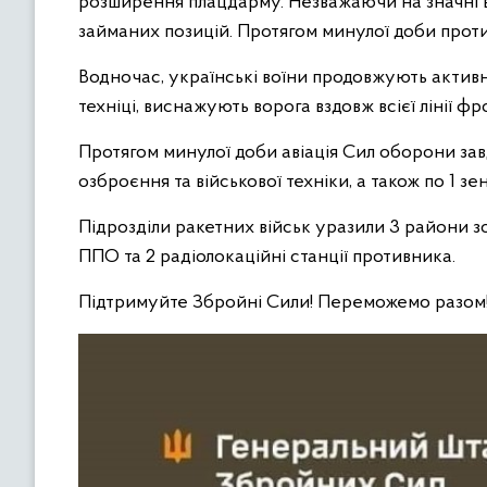
розширення плацдарму. Незважаючи на значні вт
займаних позицій. Протягом минулої доби проти
Водночас, українські воїни продовжують активн
техніці, виснажують ворога вздовж всієї лінії фр
Протягом минулої доби авіація Сил оборони за
озброєння та військової техніки, а також по 1 
Підрозділи ракетних військ уразили 3 райони зо
ППО та 2 радіолокаційні станції противника.
Підтримуйте Збройні Сили! Переможемо разом