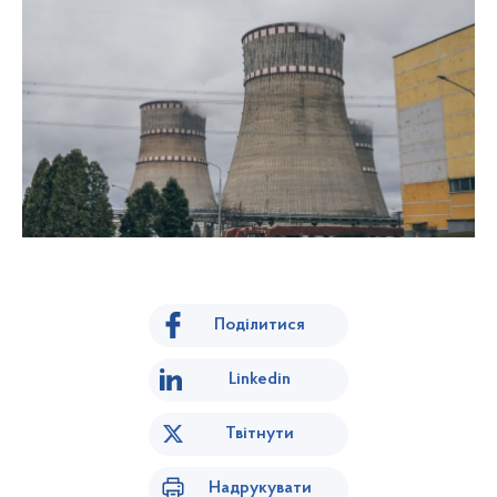
Поділитися
Linkedin
Твітнути
Надрукувати