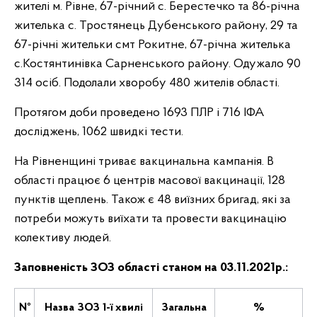
жителі м. Рівне, 67-річний с. Берестечко та 86-річна
жителька с. Тростянець Дубенського району, 29 та
67-річні жительки смт Рокитне, 67-річна жителька
с.Костянтинівка Сарненського району. Одужало 90
314 осіб. Подолали хворобу 480 жителів області.
Протягом доби проведено 1693 ПЛР і 716 ІФА
досліджень, 1062 швидкі тести.
На Рівненщині триває вакцинальна кампанія. В
області працює 6 центрів масової вакцинації, 128
пунктів щеплень. Також є 48 виїзних бригад, які за
потреби можуть виїхати та провести вакцинацію
колективу людей.
Заповненість ЗОЗ області станом на 03.11.2021р.:
№
Назва ЗОЗ 1-ї хвилі
Загальна
%