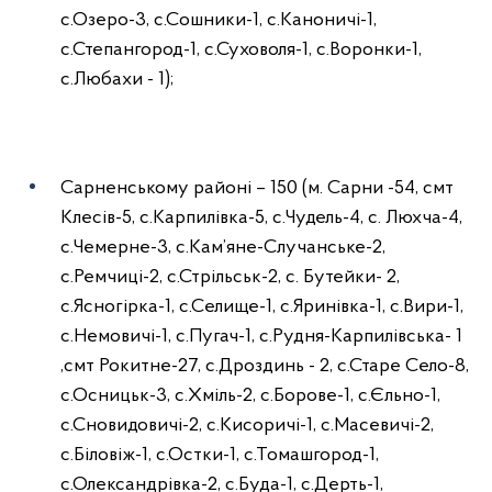
с.Озеро-3, с.Сошники-1, с.Каноничі-1,
с.Степангород-1, с.Суховоля-1, с.Воронки-1,
с.Любахи - 1);
Сарненському районі – 150 (м. Сарни -54, смт
Клесів-5, с.Карпилівка-5, с.Чудель-4, с. Люхча-4,
с.Чемерне-3, с.Кам’яне-Случанське-2,
с.Ремчиці-2, с.Стрільськ-2, с. Бутейки- 2,
с.Ясногірка-1, с.Селище-1, с.Яринівка-1, с.Вири-1,
с.Немовичі-1, с.Пугач-1, с.Рудня-Карпилівська- 1
,смт Рокитне-27, с.Дроздинь - 2, с.Старе Село-8,
с.Осницьк-3, с.Хміль-2, с.Борове-1, с.Єльно-1,
с.Сновидовичі-2, с.Кисоричі-1, с.Масевичі-2,
с.Біловіж-1, с.Остки-1, с.Томашгород-1,
с.Олександрівка-2, с.Буда-1, с.Дерть-1,