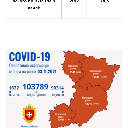
Всього по ЗОЗ І та ІІ
2012
78,5
хвилі: