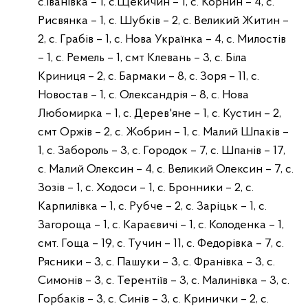
с.Іванівка – 1, с.Щекичин – 1, с. Корнин – 4, с.
Рисвянка – 1, с. Шубків – 2, с. Великий Житин –
2, с. Грабів – 1, с. Нова Українка – 4, с. Милостів
– 1, с. Ремель – 1, смт Клевань – 3, с. Біла
Криниця – 2, с. Бармаки – 8, с. Зоря – 11, с.
Новостав – 1, с. Олександрія – 8, с. Нова
Любомирка – 1, с. Дерев'яне – 1, с. Кустин – 2,
смт Оржів – 2, с. Жобрин – 1, с. Малий Шпаків –
1, с. Забороль – 3, с. Городок – 7, с. Шпанів – 17,
с. Малий Олексин – 4, с. Великий Олексин – 7, с.
Зозів – 1, с. Ходоси – 1, с. Бронники – 2, с.
Карпилівка – 1, с. Рубче – 2, с. Заріцьк – 1, с.
Загороща – 1, с. Караєвичі – 1, с. Колоденка – 1,
смт. Гоща – 19, с. Тучин – 11, с. Федорівка – 7, с.
Рясники – 3, с. Пашуки – 3, с. Франівка – 3, с.
Симонів – 3, с. Терентіїв – 3, с. Малинівка – 3, с.
Горбаків – 3, с. Синів – 3, с. Кринички – 2, с.