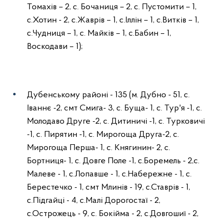
Томахів – 2, с. Бочаниця – 2, с. Пустомити – 1,
с.Хотин - 2, с.Жаврів – 1, с.Іллін – 1, с.Витків – 1,
с.Чудниця – 1, с. Майків – 1, с.Бабин – 1,
Воскодави – 1);
Дубенському районі - 135 (м. Дубно - 51, с.
Іваннє -2, смт Смига- 3, с. Буща- 1, с. Тур'я -1, с.
Молодаво Друге -2, с. Дитиничі -1, с. Турковичі
-1, с. Пирятин -1, с. Мирогоща Друга-2, с.
Мирогоща Перша- 1, с. Княгинин- 2, с.
Бортниця- 1, с. Довге Поле -1, с.Боремель - 2,с.
Малеве - 1, с.Лопавше - 1, с.Набережне - 1, с.
Берестечко - 1, смт Млинів - 19, с.Ставрів - 1,
с.Підгайці - 4, с.Малі Дорогостаї - 2,
с.Острожець - 9, с. Бокійма - 2, с.Довгошиї - 2,