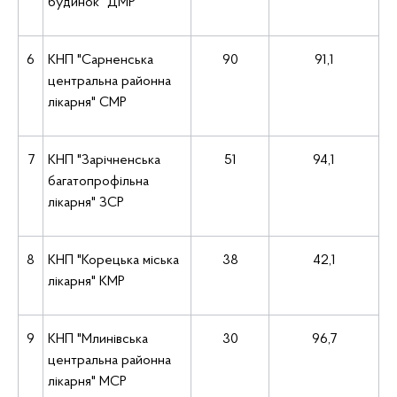
будинок" ДМР
6
КНП "Сарненська
90
91,1
центральна районна
лікарня" СМР
7
КНП "Зарічненська
51
94,1
багатопрофільна
лікарня" ЗСР
8
КНП "Корецька міська
38
42,1
лікарня" КМР
9
КНП "Млинівська
30
96,7
центральна районна
лікарня" МСР