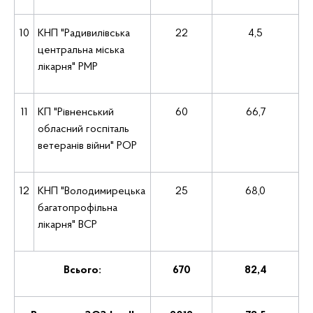
10
КНП "Радивилівська
22
4,5
центральна міська
лікарня" РМР
11
КП "Рівненський
60
66,7
обласний госпіталь
ветеранів війни" РОР
12
КНП "Володимирецька
25
68,0
багатопрофільна
лікарня" ВСР
Всього:
670
82,4