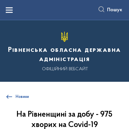
до
основного
Пошук
вмісту
Menu
Рівненська обласна державна
адміністрація
ОФІЦІЙНИЙ ВЕБСАЙТ
Новини
На Рівненщині за добу - 975
хворих на Сovid-19