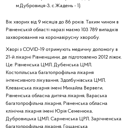
м.Дубровиця-3, с.Жадень - 1).
Вік хворих від 9 місяців до 86 років. Таким чином в
Рівненській області наразі маємо 103 789 випадків
захворювання на коронавірусну хворобу.
Хворі з COVID-19 отримують медичну допомогу в
21-й лікарні Рівненщини, де підготовлено 2012 ліжок.
Це: Рівненська ЦМЛ, Дубенська ЦМЛ,
Костопільська багатопрофільна лікарня
інтенсивного лікування, Здолбунівська ЦМЛ,
Клеванська лікарня імені Михайла Вервеги,
Рівненська обласна дитяча лікарня, Вараська
багатопрофільна лікарня, Рівненська обласна
клінічна лікарня імені Юрія Семенюка,
Дубровицька ЦМЛ, Сарненська ЦРЛ, Зарічненська
багатопрофільна лікарня, Гощанська