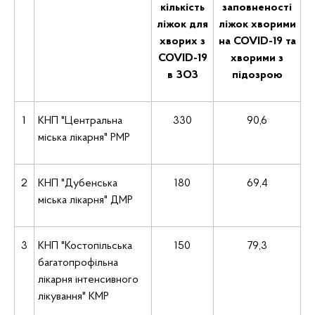
кількість
заповненості
ліжок для
ліжок хворими
хворих з
на COVID-19 та
COVID-19
хворими з
в ЗОЗ
підозрою
1
КНП "Центральна
330
90,6
міська лікарня" РМР
2
КНП "Дубенська
180
69,4
міська лікарня" ДМР
3
КНП "Костопільська
150
79,3
багатопрофільна
лікарня інтенсивного
лікування" КМР