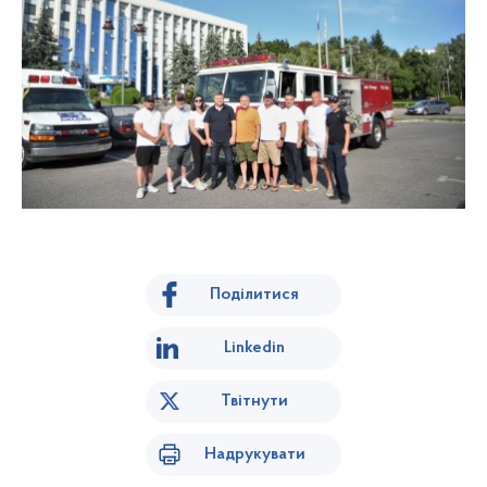
Поділитися
Linkedin
Твітнути
Надрукувати