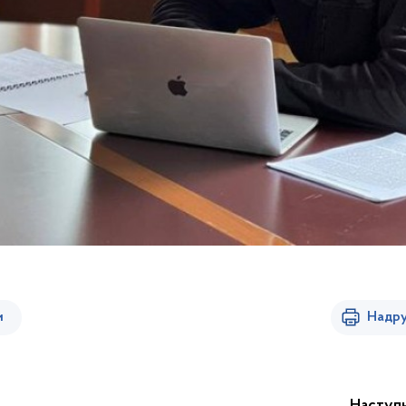
и
Надру
Наступ