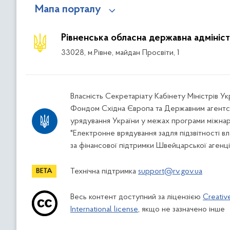
Мапа порталу
Рівненська обласна державна адмініст
33028, м.Рівне, майдан Просвіти, 1
Власність Секретаріату Кабінету Міністрів У
Фондом Східна Європа та Державним агентс
урядування України у межах програми міжна
"Електронне врядування задля підзвітності вл
за фінансової підтримки Швейцарської агенці
Технічна підтримка
support@rv.gov.ua
Весь контент доступний за ліцензією
Creativ
International license
, якщо не зазначено інше