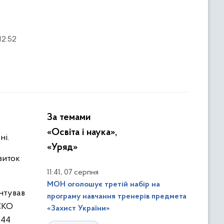
12:52
За темами
«Освіта і наука»,
ні.
«Уряд»
виток
,
11:41
07 серпня
МОН оголошує третій набір на
ентував
програму навчання тренерів предмета
ЕСКО
«Захист України»
544