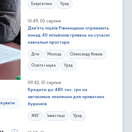
Енергетика
Уряд
,
10:49
03 серпня
Дев'ять ліцеїв Рівненщини отримають
понад 40 мільйонів гривень на сучасні
навчальні простори
Діти
Молодь
Олександр Коваль
Освіта і наука
Уряд
,
09:42
01 серпня
Кредити до 480 тис. грн на
автономне опалення для приватних
кувати
будинків
ЖКГ
Інвестиції
Уряд
на