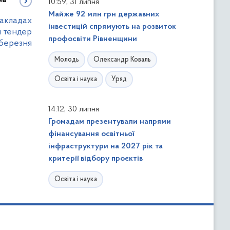
,
10:59
31 липня
Майже 92 млн грн державних
закладах
інвестицій спрямують на розвиток
й тендер
профосвіти Рівненщини
 березня
Молодь
Олександр Коваль
Освіта і наука
Уряд
,
14:12
30 липня
Громадам презентували напрями
фінансування освітньої
інфраструктури на 2027 рік та
критерії відбору проєктів
Освіта і наука