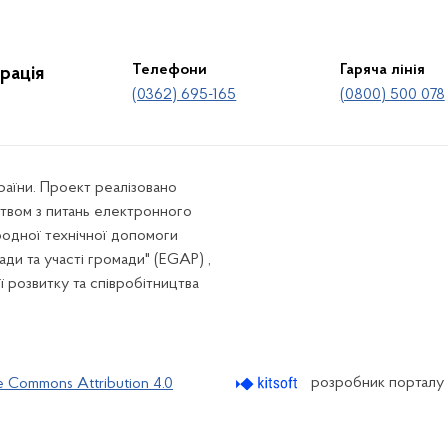
Телефони
Гаряча лінія
рація
(0362) 695-165
(0800) 500 078
країни. Проект реалізовано
твом з питань електронного
родної технічної допомоги
ади та участі громади" (EGAP) ,
ї розвитку та співробітництва
розробник порталу
e Commons Attribution 4.0