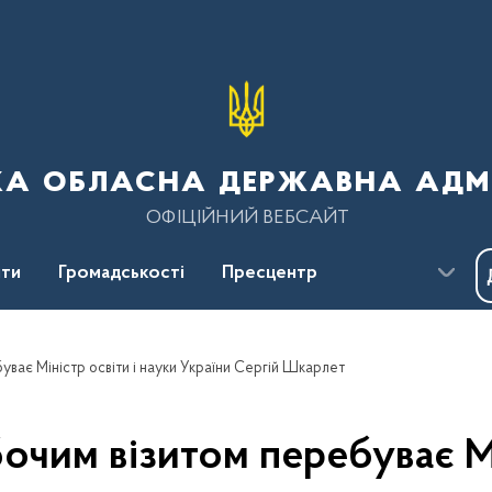
ка обласна державна адмі
ОФІЦІЙНИЙ ВЕБСАЙТ
ти
Громадськості
Пресцентр
уває Міністр освіти і науки України Сергій Шкарлет
очим візитом перебуває Мі