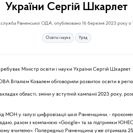
України Сергій Шкарлет
служба Рівненської ОДА, опубліковано 16 березня 2023 року о 
Освіта і наука
Уряд
еребуває Міністр освіти і науки України Сергій Шкарлет.
 ОВА Віталієм Ковалем обговорили розвиток освіти в регіо
кладах області, зміни у вступній кампанії 2023 року, роз
ід МОН у галузі цифровізації шкіл Рівненщини, - проком
агадаю, разом з компанією «Google» та за підтримки ЮН
жному вчителю». Попередньо Рівненщина уже отримала 2