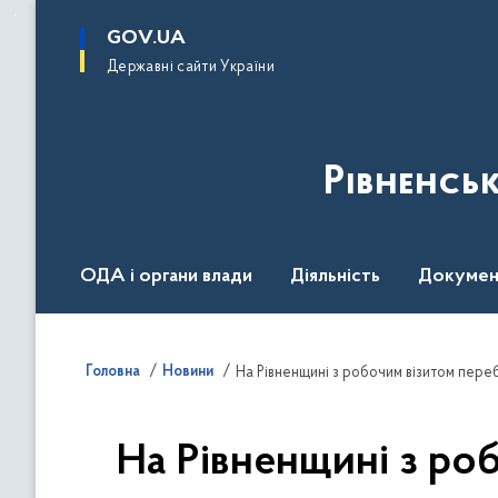
до
основного
GOV.UA
вмісту
Державні сайти України
Рівненсь
ОДА і органи влади
Діяльність
Докумен
Воєнний стан
Головна
Новини
На Рівненщині з робочим візитом переб
На Рівненщині з роб