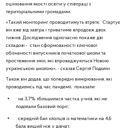
оцінювання якості освіти у
співпраці з
територіальними громадами.
«Такий моніторинг проводитимуть втретє. Стартує
він вже від завтра і триватиме впродовж двох
тижнів. Дослідження одночасно покаже дві
складові - стан сформованості ключової
обізнаності випускників початкової школи та
простеження змін, які впроваджуються Новою
українською школою», - сказав Сергій Подолін.
Також він додав, що попередні вимірювання, які
проводились під час пандемії, показали:
на 3,7% збільшилася частка учнів, які не
подолали базовий поріг;
середній бал хлопців із математики на 4,6
бала вищий ніж у дівчат;