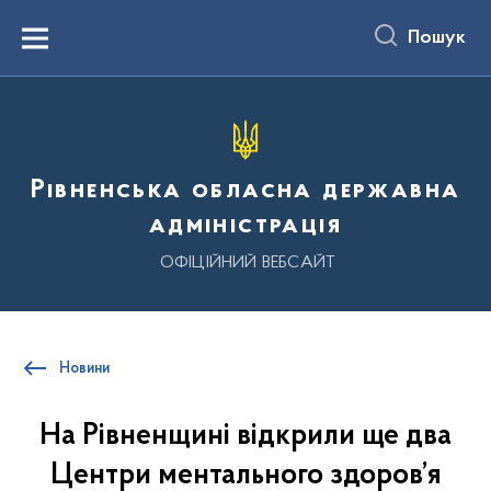
до
основного
Пошук
вмісту
Menu
Рівненська обласна державна
адміністрація
ОФІЦІЙНИЙ ВЕБСАЙТ
Новини
На Рівненщині відкрили ще два
Центри ментального здоров’я