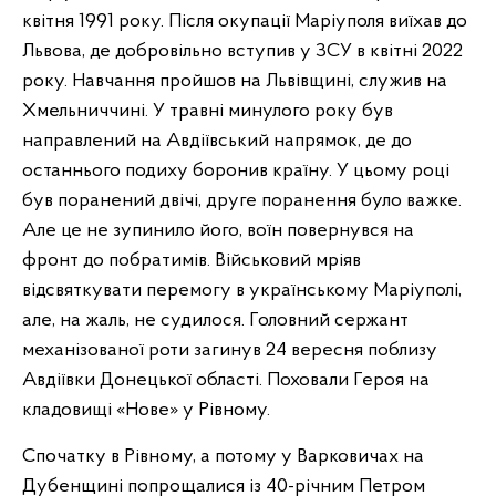
квітня 1991 року. Після окупації Маріуполя виїхав до
Львова,
де добровільно вступив у ЗСУ в квітні 2022
року. Навчання пройшов на Львівщині, служив на
Хмельниччині. У травні минулого року був
направлений на Авдіївський напрямок, де до
останнього подиху боронив країну. У цьому році
був поранений двічі, друге поранення було важке.
Але це не зупинило його, воїн повернувся на
фронт до побратимів. Військовий мріяв
відсвяткувати перемогу в українському Маріуполі,
але, на жаль, не судилося. Головний сержант
механізованої роти загинув 24 вересня поблизу
Авдіївки Донецької області. Поховали Героя на
кладовищі «Нове» у Рівному.
Спочатку в Рівному, а потому у Варковичах на
Дубенщині попрощалися із 40-річним Петром