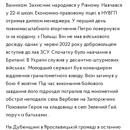
Ванніком. Захисник народився у Рівному. Навчався
у 22-й школі, Економіко-правовому ліцеї, в НУВГП
отримав диплом менеджера. У перший день
повномасштабного вторгнення Петро повернувся
із-за кордону, з Польщі. Він не мав військового
досвіду, однак у червні 2022 року добровольцем
вступив до лав ЗСУ. Спочатку було навчання в
Британії. В Україні служив у десантно-штурмових
військах. Молодший сержант був командиром
відділення гранатометного взводу. Воїн загинув у
бою 4 жовтня. Під час виконання бойового
завдання його підрозділ потрапив під мінометний
обстріл неподалік села Вербове на Запоріжчині.
Поховали Героя на кладовищі в селі Зелений Гай,
поруч із батьками…
На Дубенщині в Ярославицькій громаді в останню