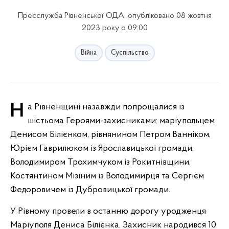
Пресслужба Рівненської ОДА, опубліковано 08 жовтня
2023 року о 09:00
Війна
Суспільство
На Рівненщині назавжди попрощалися із
шістьома Героями-захисниками: маріупольцем
Денисом Білієнком, рівнянином Петром Ванніком,
Юрієм Гаврилюком із Ярославицької громади,
Володимиром Трохимчуком із Рокитнівщини,
Костянтином Мізіним із Володимирця та Сергієм
Федоровичем із Дубровицької громади.
У Рівному провели в останню дорогу уродженця
Маріуполя Дениса Білієнка. Захисник народився 10