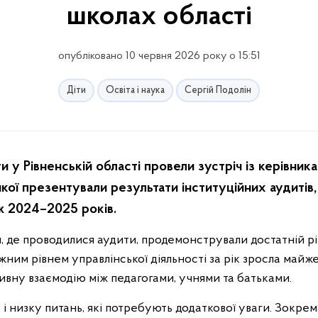
школах області
опубліковано 10 червня 2026 року о 15:51
Діти
Освіта і наука
Сергій Подолін
и у Рівненській області провели зустріч із керівник
 якої презентували результати інституційних аудитів,
ж 2024–2025 років.
ти, де проводилися аудити, продемонстрували достатній р
жним рівнем управлінської діяльності за рік зросла майже 
ивну взаємодію між педагогами, учнями та батьками.
і низку питань, які потребують додаткової уваги. Зокрем