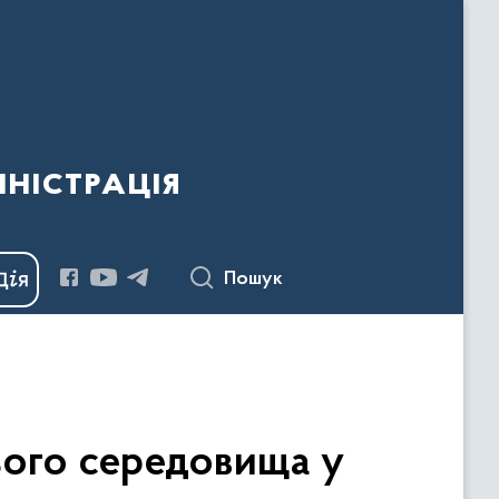
ністрація
Пошук
нього середовища у