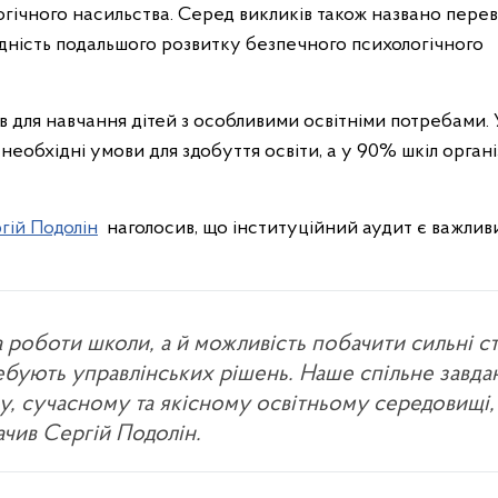
огічного насильства. Серед викликів також названо пере
ність подальшого розвитку безпечного психологічного
 для навчання дітей з особливими освітніми потребами.
необхідні умови для здобуття освіти, а у 90% шкіл орган
гій Подолін
наголосив, що інституційний аудит є важлив
а роботи школи, а й можливість побачити сильні 
ребують управлінських рішень. Наше спільне завда
у, сучасному та якісному освітньому середовищі,
ачив Сергій Подолін.