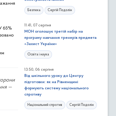
важання
Безпека
Сергій Подолін
,
11:41
07 серпня
 У 65%
МОН оголошує третій набір на
ізовано
програму навчання тренерів предмета
«Захист України»
им
Освіта і наука
,
13:50
06 серпня
Від шкільного уроку до Центру
сторони
підготовки: як на Рівненщині
ння —
формують систему національного
спротиву
Національний спротив
Сергій Подолін