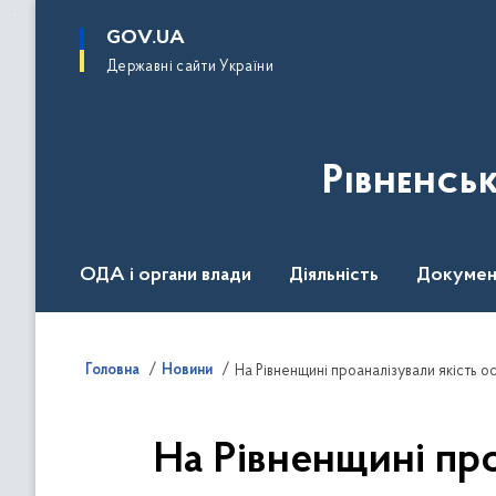
до
основного
GOV.UA
вмісту
Державні сайти України
Рівненсь
ОДА і органи влади
Діяльність
Докумен
Воєнний стан
Головна
Новини
На Рівненщині проаналізували якість о
На Рівненщині про