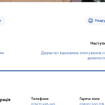
и
Надру
Наступ
ли
Держстат відновлює опитування с
домогосп
Телефони
Гаряча лінія
рація
(0362) 695-165
(0800) 500 078