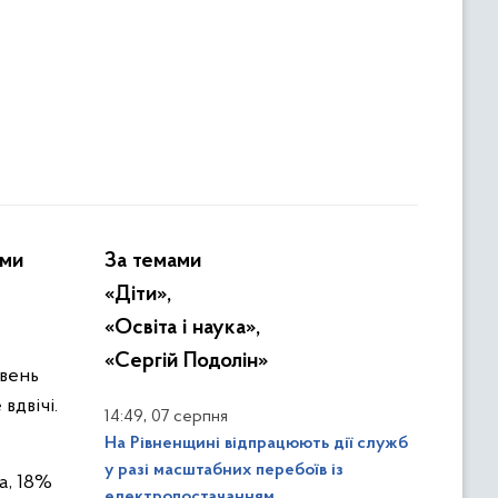
ами
За темами
«Діти»,
«Освіта і наука»,
«Сергій Подолін»
івень
вдвічі.
,
14:49
07 серпня
На Рівненщині відпрацюють дії служб
у разі масштабних перебоїв із
а, 18%
електропостачанням