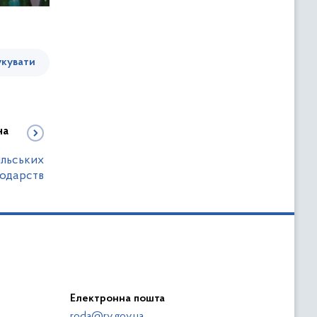
кувати
на
ільських
одарств
Електронна пошта
roda@rv.gov.ua