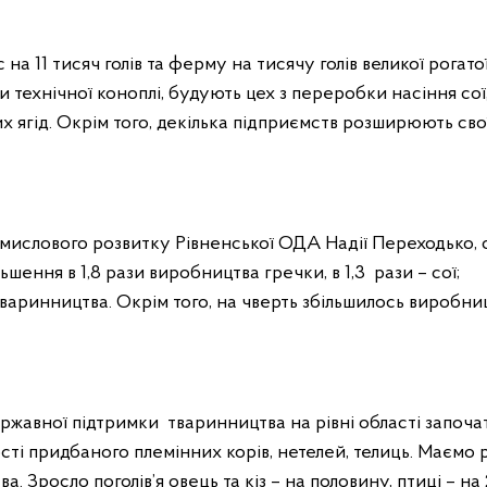
а 11 тисяч голів та ферму на тисячу голів великої рогато
и технічної коноплі, будують цех з переробки насіння сої
х ягід. Окрім того, декілька підприємств розширюють сво
ислового розвитку Рівненської ОДА Надії Переходько, 
шення в 1,8 рази виробництва гречки, в 1,3 рази – сої;
варинництва. Окрім того, на чверть збільшилось виробни
ержавної підтримки тваринництва на рівні області започ
ті придбаного племінних корів, нетелей, телиць. Маємо 
 Зросло поголів’я овець та кіз – на половину, птиці – на 