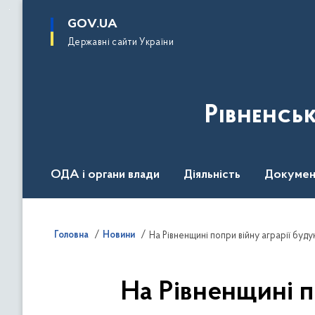
до
основного
GOV.UA
вмісту
Державні сайти України
Рівненсь
ОДА і органи влади
Діяльність
Докумен
Воєнний стан
Головна
Новини
На Рівненщині попри війну аграрії буд
На Рівненщині п