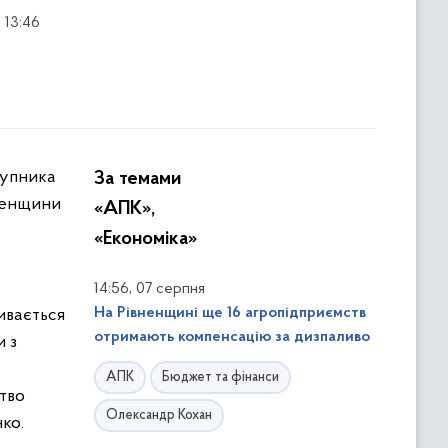
 13:46
За темами
вненщини
«АПК»,
«Економіка»
,
14:56
07 серпня
На Рівненщині ще 16 агропідприємств
ивається
отримають компенсацію за дизпаливо
и з
АПК
Бюджет та фінанси
ство
Олександр Кохан
ко.