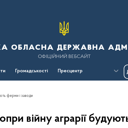
ка обласна державна адмі
ОФІЦІЙНИЙ ВЕБСАЙТ
ти
Громадськості
Пресцентр
ують ферми і заводи
опри війну аграрії будуют