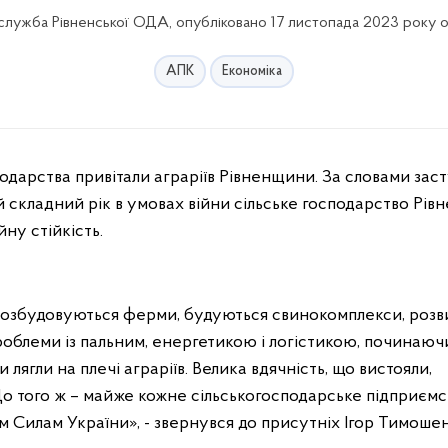
лужба Рівненської ОДА, опубліковано 17 листопада 2023 року о
АПК
Економіка
 складний рік в умовах війни сільське господарство Рі
йну стійкість.
і розбудовуються ферми, будуються свинокомплекси, розв
роблеми із пальним, енергетикою і логістикою, починаюч
 лягли на плечі аграріїв. Велика вдячність, що вистояли,
 До того ж – майже кожне сільськогосподарське підприєм
 Силам України», - звернувся до присутніх Ігор Тимошен