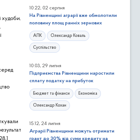
,
10:22
02 серпня
На Рівненщині аграрії вже обмолотили
ї худоби,
половину площ ранніх зернових
,
ї
АПК
Олександр Коваль
Суспільство
,
10:03
29 липня
серед
Підприємства Рівненщини наростили
сплату податку на прибуток
цтво
Бюджет та фінанси
Економіка
Олександр Кохан
аткували
,
15:12
24 липня
результат
Аграрії Рівненщини можуть отримати
28,1
грант до 30% від суми кредиту на