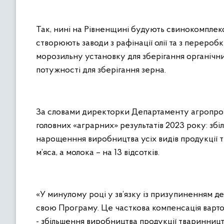
Так, нині на Рівненщині будують свинокомплекс н
створюють заводи з рафінації олії та з переробк
морозильну установку для зберігання органічни
потужності для зберігання зерна.
За словами директорки Департаменту агропром
головних «аграрних» результатів 2023 року: збіль
нарощенння виробництва усіх видів продукції т
м’яса, а молока – на 13 відсотків.
«У минулому році у зв’язку із призупиненням д
свою Програму. Це часткова компенсація вартос
- збільшення виробництва продукції тваринництва.