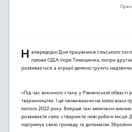
Пресс
Напередодні Дня працівників сільського господарства привітали аграріїв Рівненщини. За словами заступника
голови ОДА Ігоря Тимошенка, попри другий
розвивається, а аграрії демонструють надзвича
«Під час воєнного стану у Рівненській област
тваринництво. І це незважаючи на колосальні п
лютого 2022 року. Вперше такі величезні виклики
розвиваєте село, створюєте нові робочі місця.
підтримує свою громаду та допомагає Збройним