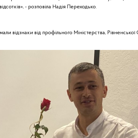
9 відсотків», - розповіла Надія Переходько.
али відзнаки від профільного Міністерства, Рівненської