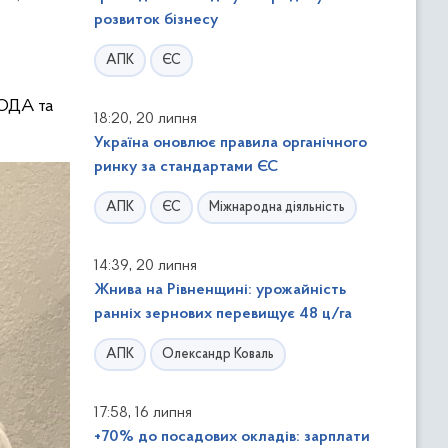
розвиток бізнесу
АПК
ЄС
 ОДА та
,
18:20
20 липня
Україна оновлює правила органічного
ринку за стандартами ЄС
АПК
ЄС
Міжнародна діяльність
,
14:39
20 липня
Жнива на Рівненщині: урожайність
ранніх зернових перевищує 48 ц/га
АПК
Олександр Коваль
,
17:58
16 липня
+70% до посадових окладів: зарплати