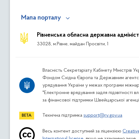
Мапа порталу
Рівненська обласна державна адмініст
33028, м.Рівне, майдан Просвіти, 1
Власність Секретаріату Кабінету Міністрів У
Фондом Східна Європа та Державним агентс
урядування України у межах програми міжна
"Електронне врядування задля підзвітності вл
за фінансової підтримки Швейцарської агенці
Технічна підтримка
support@rv.gov.ua
Весь контент доступний за ліцензією
Creativ
International license
, якщо не зазначено інше