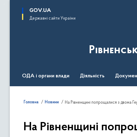
до
основного
GOV.UA
вмісту
Державні сайти України
Рівненсь
ОДА і органи влади
Діяльність
Докумен
Воєнний стан
Головна
Новини
На Рівненщині попрощалися з двома Гер
На Рівненщині попрощ