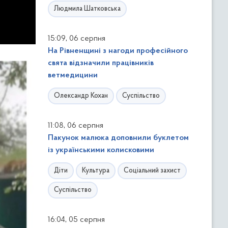
Людмила Шатковська
,
15:09
06 серпня
На Рівненщині з нагоди професійного
свята відзначили працівників
ветмедицини
Олександр Кохан
Суспільство
,
11:08
06 серпня
Пакунок малюка доповнили буклетом
із українськими колисковими
Діти
Культура
Соціальний захист
Суспільство
,
16:04
05 серпня