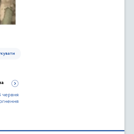
кувати
на
8 червня
оргнення