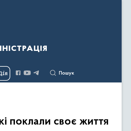
ністрація
Пошук
кі поклали своє життя