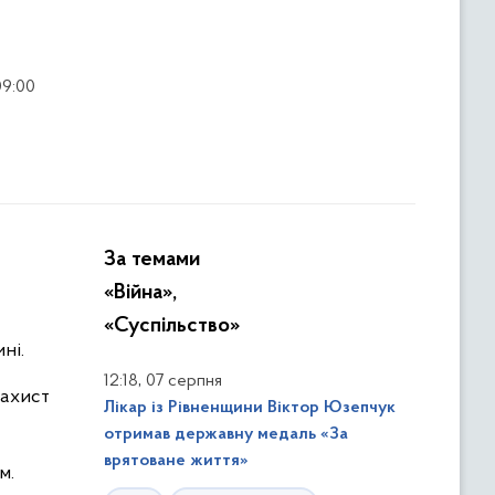
09:00
За темами
«Війна»,
«Суспільство»
ні.
,
12:18
07 серпня
захист
Лікар із Рівненщини Віктор Юзепчук
отримав державну медаль «За
врятоване життя»
м.