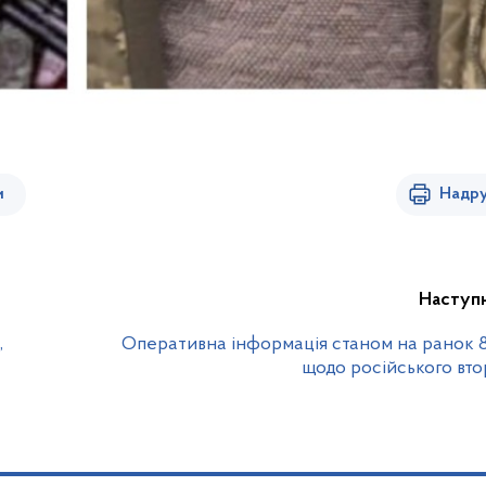
и
Надру
Наступ
,
Оперативна інформація станом на ранок 
щодо російського вт