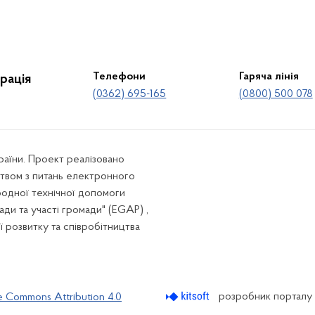
Телефони
Гаряча лінія
рація
(0362) 695-165
(0800) 500 078
країни. Проект реалізовано
твом з питань електронного
родної технічної допомоги
ади та участі громади" (EGAP) ,
ї розвитку та співробітництва
розробник порталу
e Commons Attribution 4.0