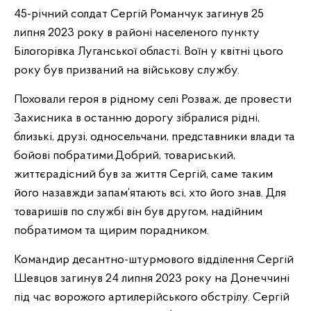
45-річний солдат Сергій Романчук загинув 25
липня 2023 року в районі населеного пункту
Білогорівка Луганської області. Воїн у квітні цього
року був призваний на військову службу.
Поховали героя в рідному селі Розваж, де провести
Захисника в останню дорогу зібралися рідні,
близькі, друзі, односельчани, представники влади та
бойові побратими.Добрий, товариський,
життєрадісний був за життя Сергій, саме таким
його назавжди запам’ятають всі, хто його знав. Для
товаришів по службі він був другом, надійним
побратимом та щирим порадником.
Командир десантно-штурмового відділення Сергій
Шевцов загинув 24 липня 2023 року на Донеччині
під час ворожого артилерійського обстрілу. Сергій