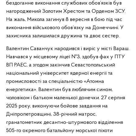
бездоганне виконання службових обов’язків був
нагороджений Золотим Хрестом та Орденом ЗСУ.
На жаль, Микола загинув 8 вересня в бою під час
виконання військового обов’язку на Донеччині. У
захисника залишилася дружина та двоє сестер.
Валентин Саванчук народився і виріс у місті Вараш.
Навчався у місцевому ліцеї №3, здобув фах у ПТУ
ВП РАЕС, а згодом закінчив Севастопольський
національний університет ядерної енергії та
промисловості за спеціальністю «Атомна
енергетика». Валентин був люблячим сином,
чоловіком і батьком маленької донечки. 27 серпня
2025 року, виконуючи бойове завдання на
Дніпропетровщині, 38-річний матрос,
гранатометник десантно-штурмового відділення
505-го окремого батальйону морської піхоти