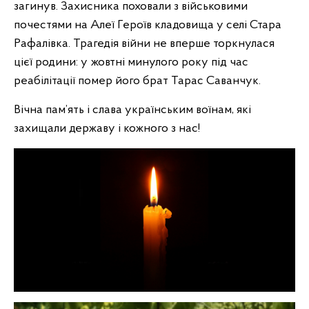
загинув. Захисника поховали з військовими
почестями на Алеї Героїв кладовища у селі Стара
Рафалівка. Трагедія війни не вперше торкнулася
цієї родини: у жовтні минулого року під час
реабілітації помер його брат Тарас Саванчук.
Вічна пам’ять і слава українським воїнам, які
захищали державу і кожного з нас!