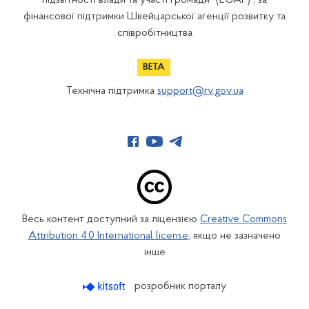
підзвітності влади та участі громади" (EGAP) , за
фінансової підтримки Швейцарської агенції розвитку та
співробітництва
Технічна підтримка
support@rv.gov.ua
Весь контент доступний за ліцензією
Creative Commons
Attribution 4.0 International license
, якщо не зазначено
інше
розробник порталу