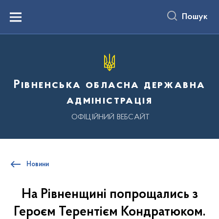
до
основного
Пошук
вмісту
Menu
Рівненська обласна державна
адміністрація
ОФІЦІЙНИЙ ВЕБСАЙТ
Новини
На Рівненщині попрощались з
Героєм Терентієм Кондратюком.