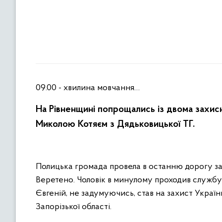
09.00 - хвилина мовчання…
На
Рівненщині попрощались із двома захис
Миколою Котяєм з Дядьковицької ТГ.
Полицька громада провела в останню дорогу зах
Веретено. Чоловік в минулому проходив служб
Євгеній, не задумуючись, став на захист Україн
Запорізької області.