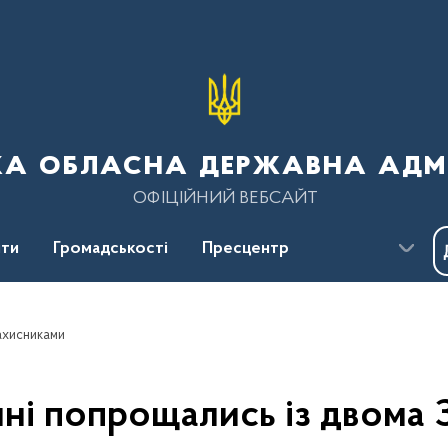
ка обласна державна адмі
ОФІЦІЙНИЙ ВЕБСАЙТ
ти
Громадськості
Пресцентр
ахисниками
ні попрощались із двома