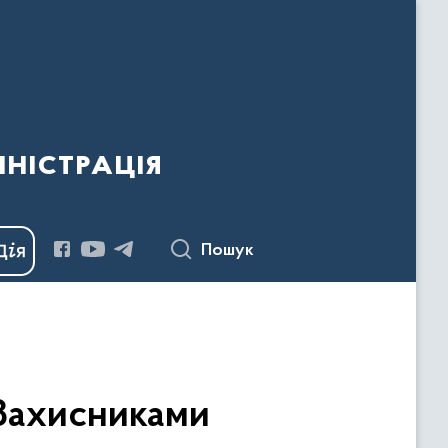
ністрація
Пошук
 Захисниками