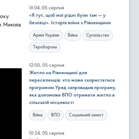
,
16:04
05 серпня
«Я тут, щоб мої рідні були там — у
оку.
безпеці». Історія воїна з Рівненщини
и. Микола
Армія України
Війна
Суспільство
Тероборона
,
12:00
05 серпня
Житло на Рівненщині для
переселенців: хто може скористатися
програмою Уряд запровадив програму,
яка допоможе ВПО отримати житло в
сільській місцевості
Війна
ВПО
Соціальний захист
,
10:34
05 серпня