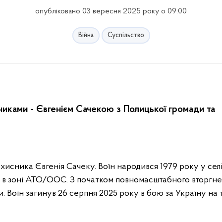
опубліковано 03 вересня 2025 року о 09:00
Війна
Суспільство
никами - Євгенієм Сачекою з Полицької громади та
исника Євгенія Сачеку. Воїн народився 1979 року у сел
у в зоні АТО/ООС. З початком повномасштабного вторгн
и. Воїн загинув 26 серпня 2025 року в бою за Україну на 