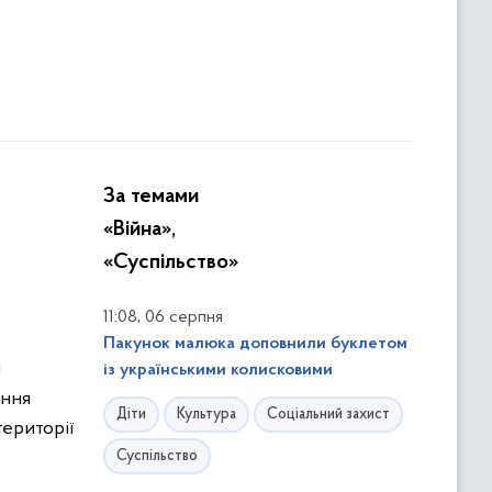
За темами
«Війна»,
«Суспільство»
,
11:08
06 серпня
Пакунок малюка доповнили буклетом
і
із українськими колисковими
ення
Діти
Культура
Соціальний захист
території
Суспільство