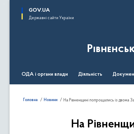
до
основного
GOV.UA
вмісту
Державні сайти України
Рівненсь
ОДА і органи влади
Діяльність
Докумен
Воєнний стан
Головна
Новини
На Рівненщині попрощались із двома З
На Рівненщи