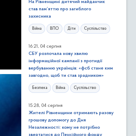
На Рівненщині дитячий майданчик
став пам’яттю про загиблого
захисника
Війна
ВПО
Діти
Суспільство
,
16:21
04 серпня
СБУ розпочала нову хвилю
інформаційної кампанії з протидії
вербуванню українців: «фсб стане ким
завгодно, щоб ти став зрадником»
Безпека
Війна
Суспільство
,
15:28
04 серпня
Жителі Рівненщини отримають разову
грошову допомогу до Дня
Незалежності: кому не потрібно
звертатися до Пенсійного фонду