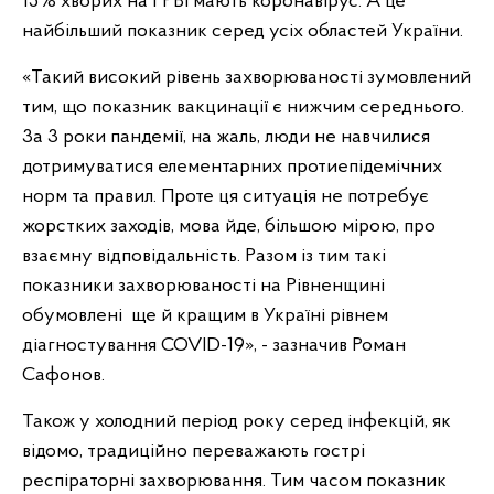
15% хворих на ГРВІ мають коронавірус. А це
найбільший показник серед усіх областей України.
«Такий високий рівень захворюваності зумовлений
тим, що показник вакцинації є нижчим
середнього.
3а 3 роки пандемії, на жаль, люди не навчилися
дотримуватися елементарних протиепідемічних
норм та правил. Проте ця ситуація не потребує
жорстких заходів, мова йде, більшою мірою, про
взаємну відповідальність. Разом із тим такі
показники захворюваності на Рівненщині
обумовлені ще й кращим в Україні рівнем
діагностування COVID-19», - зазначив Роман
Сафонов.
Також у холодний період року серед інфекцій, як
відомо, традиційно переважають гострі
респіраторні захворювання. Тим часом показник