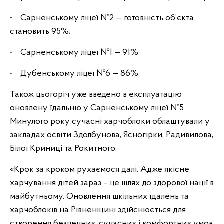
• Сарненському ліцеї №2 — готовність об’єкта
становить 95%;
• Сарненському ліцеї №1 — 91%;
• Дубенському ліцеї №6 — 86%.
Також цьогоріч уже введено в експлуатацію
оновлену їдальню у Сарненському ліцеї №5.
Минулого року сучасні харчоблоки облаштували у
закладах освіти Здолбунова, Ясногірки, Радивилова,
Білої Криниці та Рокитного.
«Крок за кроком рухаємося далі. Адже якісне
харчування дітей зараз – це шлях до здорової нації в
майбутньому. Оновлення шкільних їдалень та
харчоблоків на Рівненщині здійснюється для
створення безпечних, сучасних і комфортних умов