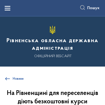
до
основного
Пошук
вмісту
Menu
Рівненська обласна державна
адміністрація
ОФІЦІЙНИЙ ВЕБСАЙТ
Новини
На Рівненщині для переселенців
діють безкоштовні курси