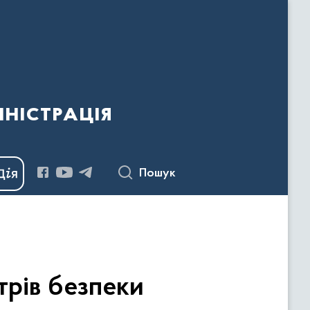
ністрація
Пошук
трів безпеки