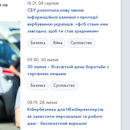
,
16:21
04 серпня
и на
СБУ розпочала нову хвилю
інформаційної кампанії з протидії
вербуванню українців: «фсб стане ким
завгодно, щоб ти став зрадником»
Безпека
Війна
Суспільство
,
09:40
30 липня
30 липня – Всесвітній день боротьби з
торгівлею людьми
Безпека
Суспільство
,
08:19
28 липня
Кібербезпека для НЕкіберекспертів:
як захистити персональні та робочі
дані - безоплатний воркшоп