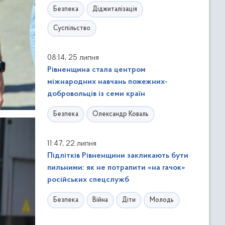
Безпека
Діджиталізація
Суспільство
,
08:14
25 липня
Рівненщина стала центром
міжнародних навчань пожежних-
добровольців із семи країн
Безпека
Олександр Коваль
,
11:47
22 липня
Підлітків Рівненщини закликають бути
пильними: як не потрапити «на гачок»
російських спецслужб
Безпека
Війна
Діти
Молодь