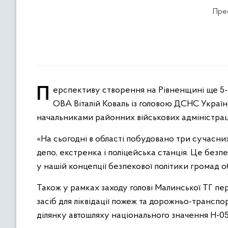
Прес
Перспективу створення на Рівненщині ще 5-ти Центрів безпеки обговорили сьогодні начальник Рівненської
ОВА Віталій Коваль із головою ДСНС Україн
начальниками районних військових адміністраці
«На сьогодні в області побудовано три сучасн
депо, екстренка і поліцейська станція. Це без
у нашій концепції безпекової політики громад обл
Також у рамках заходу голові Малинської ТГ пе
засіб для ліквідації пожеж та дорожньо-транспо
ділянку автошляху національного значення Н-05