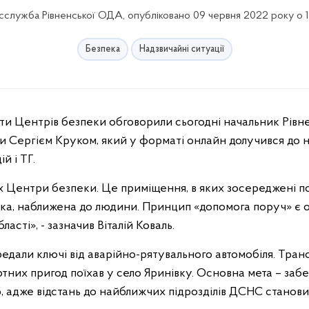
служба Рівненської ОДА, опубліковано 09 червня 2022 року о 
Безпека
Надзвичайні ситуації
и Сергієм Круком, який у форматі онлайн долучився до н
й і ТГ.
их Центри безпеки. Це приміщення, в яких зосереджені 
пека, наближена до людини. Принцип «допомога поруч» є
асті», - зазначив Віталій Коваль.
редали ключі від аварійно-рятувального автомобіля. Тра
ртних пригод поїхав у село Яринівку. Основна мета – заб
, адже відстань до найближчих підрозділів ДСНС станови