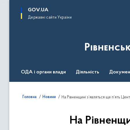
до
основного
GOV.UA
вмісту
Державні сайти України
Рівненсь
ОДА і органи влади
Діяльність
Докумен
Воєнний стан
Головна
Новини
На Рівненщині з’являться ще п’ять Цен
На Рівненщи