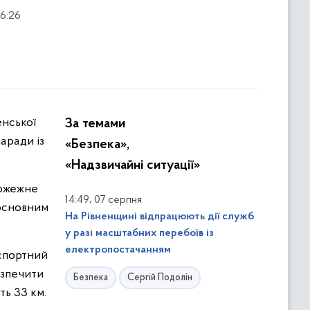
16:26
За темами
аради із
«Безпека»,
«Надзвичайні ситуації»
пожежне
,
14:49
07 серпня
 основним
На Рівненщині відпрацюють дії служб
у разі масштабних перебоїв із
електропостачанням
нспортний
езпечити
Безпека
Сергій Подолін
ть 33 км.