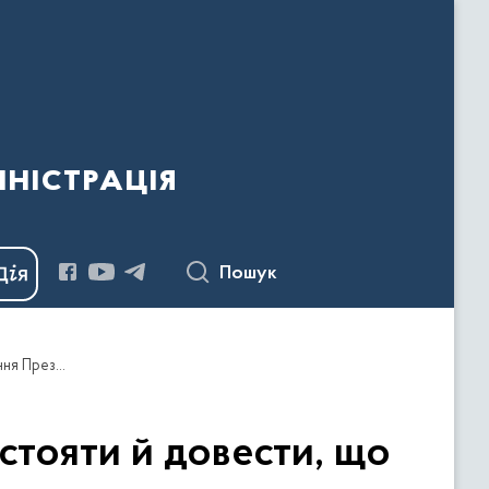
ністрація
Пошук
Ми всі маємо бути міцними, єдиними, маємо вистояти й довести, що свобода точно сильніша, ніж агресія – звернення Президента України
стояти й довести, що