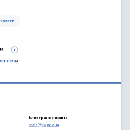
кувати
на
хисником
Електронна пошта
roda@rv.gov.ua