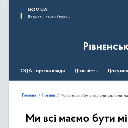
до
основного
GOV.UA
вмісту
Державні сайти України
Рівненсь
ОДА і органи влади
Діяльність
Докумен
Воєнний стан
Головна
Новини
Ми всі маємо бути м