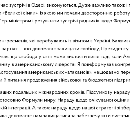
час зустрічі в Одесі, виконуються. Дуже важливо також і 
«Великої сімки», із якою ми почали двосторонню робот
єр-міністром і результати зустрічі радників щодо Форм
гресменів, які перебувають із візитом в Україні. Важливи
ох партіях, – хто допомагає захищати свободу, Президенту
ває, що свобода у світі може вистояти лише тоді, коли А
умніву в американському лідерстві. Я поінформував конгр
застосування американських «атакамсів», нещодавно пе
 й питання продовження військової та бюджетної підтри
 наших подальших міжнародних кроків. Підсумкову нарад
в стосовно Формули миру. Нараду щодо очікуваної оцінки 
й інтеграції. А також нараду щодо нашої стратегії зі зб
ті, яка допомагає нам захищатися та забезпечувати систем