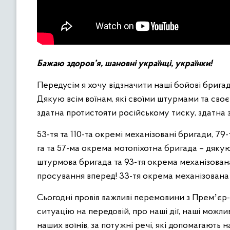
Бажаю здоров’я, шановні українці, українки!
Передусім я хочу відзначити наші бойові бригади
Дякую всім воїнам, які своїми штурмами та своє
здатна протистояти російському тиску, здатна 
53-тя та 110-та окремі механізовані бригади, 79-
га та 57-ма окрема мотопіхотна бригада – дяку
штурмова бригада та 93-тя окрема механізована
просування вперед! 33-тя окрема механізована б
Сьогодні провів важливі перемовини з Премʼєр
ситуацію на передовій, про наші дії, наші можл
наших воїнів, за потужні речі, які допомагають