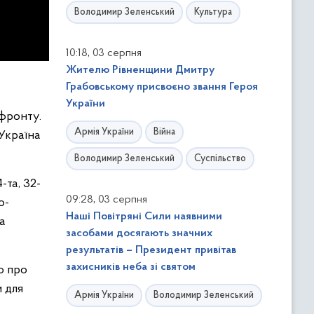
Володимир Зеленський
Культура
,
10:18
03 серпня
Жителю Рівненщини Дмитру
Грабовському присвоєно звання Героя
України
 фронту.
Армія України
Війна
 Україна
Володимир Зеленський
Суспільство
-та, 32-
,
09:28
03 серпня
о-
Наші Повітряні Сили наявними
а
засобами досягають значних
результатів – Президент привітав
захисників неба зі святом
о про
и для
Армія України
Володимир Зеленський