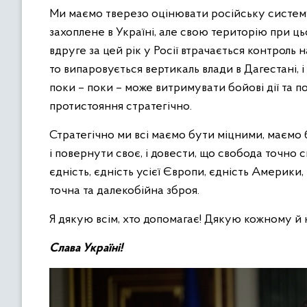
Ми маємо тверезо оцінювати російську систему.
захоплене в Україні, але свою територію при ц
вдруге за цей рік у Росії втрачається контроль н
то випаровується вертикаль влади в Дагестані, і
поки – поки – може витримувати бойові дії та п
протистояння стратегічно.
Стратегічно ми всі маємо бути міцними, маємо
і повернути своє, і довести, що свобода точно с
єдність, єдність усієї Європи, єдність Америки,
точна та далекобійна зброя.
Я дякую всім, хто допомагає! Дякую кожному й к
Слава Україні!