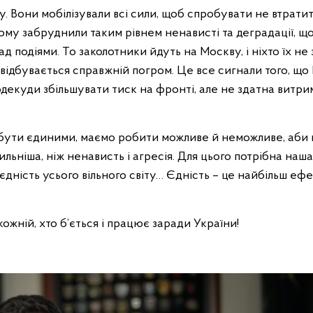
 Вони мобілізували всі сили, щоб спробувати не втрати
ьому забруднили таким рівнем ненависті та деградації, щ
ад подіями. То заколотники йдуть на Москву, і ніхто їх не
 відбувається справжній погром. Це все сигнали того, що 
одекуди збільшувати тиск на фронті, але не здатна витри
 бути єдиними, маємо робити можливе й неможливе, аби 
ильніша, ніж ненависть і агресія. Для цього потрібна наша
 єдність усього вільного світу… Єдність – це найбільш еф
ожній, хто б’ється і працює заради України!