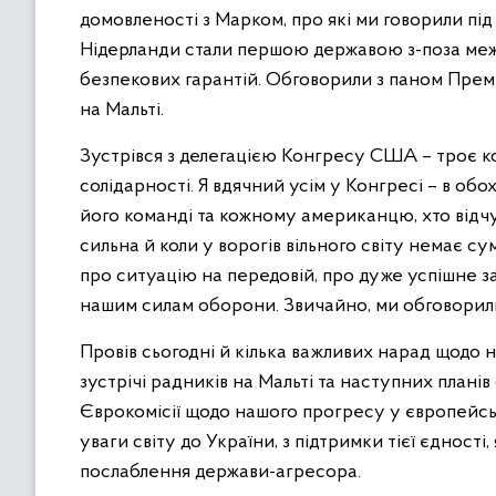
домовленості з Марком, про які ми говорили під 
Нідерланди стали першою державою з-поза меж 
безпекових гарантій. Обговорили з паном Премʼ
на Мальті.
Зустрівся з делегацією Конгресу США – троє кон
солідарності. Я вдячний усім у Конгресі – в об
його команді та кожному американцю, хто відчу
сильна й коли у ворогів вільного світу немає с
про ситуацію на передовій, про дуже успішне 
нашим силам оборони. Звичайно, ми обговорили
Провів сьогодні й кілька важливих нарад щодо
зустрічі радників на Мальті та наступних плані
Єврокомісії щодо нашого прогресу у європейські
уваги світу до України, з підтримки тієї єднос
послаблення держави-агресора.