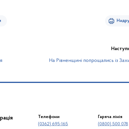
и
Надру
Наступ
я
На Рівненщині попрощались із За
Телефони
Гаряча лінія
рація
(0362) 695-165
(0800) 500 078