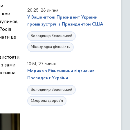
ти
,
20:25
28 липня
о вже
У Вашингтоні Президент України
 зупиняє,
провів зустріч із Президентом США
Росія
Володимир Зеленський
мати це
Міжнародна діяльність
вистояти,
,
10:51
27 липня
 з вами
Медика з Рівненщини відзначив
ективна,
Президент України
Володимир Зеленський
Охорона здоров'я