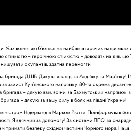
. Усіх воїнів, які б’ються на найбільш гарячих напрямках
ю стійкістю – героїчною стійкістю – доводять на ділі, що
знищувати окупантів, здатна перемогти.
та бригада ДШВ. Дякую, хлопці, за Авдіївку та Мар’їнку! 14
ю за захист Куп’янського напрямку. 80-та окрема десантн
 бригада – дякую вам, воїни, за Бахмутський напрямок, з
ригада – дякую за вашу силу в боях на півдні України!
-міністром Нідерландів Марком Рютте. Поінформував йог
ивості. Я вдячний за допомогу! За системи ППО, за снаряд
 нам тримати безпеку східної частини Чорного моря. Наші