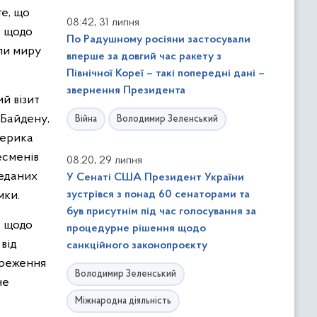
те, що
,
08:42
31 липня
у щодо
По Радушному росіяни застосували
ули миру
вперше за довгий час ракету з
Північної Кореї – такі попередні дані –
звернення Президента
й візит
 Байдену,
Війна
Володимир Зеленський
мерика
есменів
,
08:20
29 липня
реданих
У Сенаті США Президент України
мки.
зустрівся з понад 60 сенаторами та
був присутнім під час голосування за
у щодо
процедурне рішення щодо
від
санкційного законопроєкту
ереження
Володимир Зеленський
не
Міжнародна діяльність